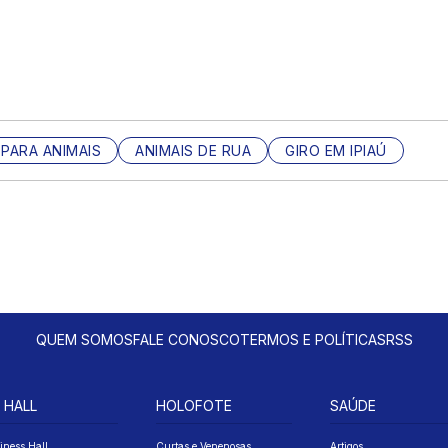
 PARA ANIMAIS
ANIMAIS DE RUA
GIRO EM IPIAÚ
QUEM SOMOS
FALE CONOSCO
TERMOS E POLÍTICAS
RSS
 HALL
HOLOFOTE
SAÚDE
iness Hall
Curtas e Venenosas
Artigos