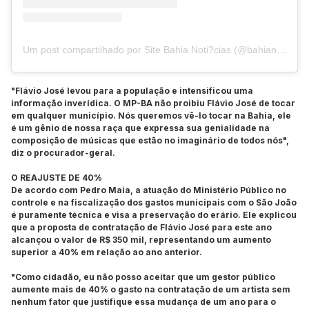
Um post compartilhado por Site Bahia Noti?cias (@bahianoticias)
"Flávio José levou para a população e intensificou uma
informação inverídica. O MP-BA não proibiu Flávio José de tocar
em qualquer município. Nós queremos vê-lo tocar na Bahia, ele
é um gênio de nossa raça que expressa sua genialidade na
composição de músicas que estão no imaginário de todos nós",
diz o procurador-geral.
O REAJUSTE DE 40%
De acordo com Pedro Maia, a atuação do Ministério Público no
controle e na fiscalização dos gastos municipais com o São João
é puramente técnica e visa a preservação do erário. Ele explicou
que a proposta de contratação de Flávio José para este ano
alcançou o valor de R$ 350 mil, representando um aumento
superior a 40% em relação ao ano anterior.
"Como cidadão, eu não posso aceitar que um gestor público
aumente mais de 40% o gasto na contratação de um artista sem
nenhum fator que justifique essa mudança de um ano para o