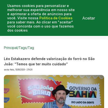
Usamos cookies para personalizar e
melhorar sua experiência em nosso site
e aprimorar a oferta de anúncios para
Aceitar
você. Visite nossa
Política de Cookies
para saber mais. Ao clicar em "aceitar"
você concorda com o uso que fazemos
dos cookies
Curtas do Poder
Artigos
Entrevistas
Podcasts
Principal
/
Tags
/
Tag
Léo Estakazero defende valorização do forró no São
João: “Temos que ter muito cuidado”
sexta-feira, 19/06/2026 - 21h29