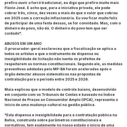
prefiro ouvir o forró tradicional, eu digo que prefiro muito mais
Flávio José. E acho que, para a iniciativa privada, ele pode
cobrar três, cinco, dez vezes a mais do que o valor que cobrou
em 2025 com a correção inflacionária. Eu vou ficar muito feliz
de participar de uma festa dessas, se for convidado. Mas, com o
dinheiro do povo, não dá. O dinheiro do povo tem que ser
cuidado".
ABUSOS EM UM ANO
O procurador-geral esclareceu que a fiscalização se aplica a
todos os artistas e que o instrumento de dispensa ou
inexigibilidade de licitação não isenta os prefeitos de
respeitarem as normas constitucionais. Segundo ele, as medidas
preventivas adotadas pelo MP-BA foram aceleradas após o
órgão detectar abusos sistemáticos nas propostas de
contratação para o período entre 2025 e 2026.
Maia explicou que o modelo de controle baiano, desenvolvido
em conjunto com os Tribunais de Contas e baseado no Índice
Nacional de Preços ao Consumidor Amplo (IPCA), representa o
início de uma mudança cultural na gestão pública.
"Esta dispensa e inexigibilidade para a contratação pública na
Bahia, construída sobre parâmetros constitucionais e
normativos, tem exatamente no nosso estado o início de uma