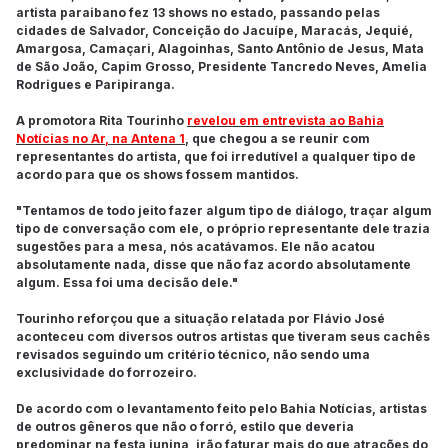
artista paraibano fez 13 shows no estado, passando pelas
cidades de Salvador, Conceição do Jacuípe, Maracás, Jequié,
Amargosa, Camaçari, Alagoinhas, Santo Antônio de Jesus, Mata
de São João, Capim Grosso, Presidente Tancredo Neves, Amelia
Rodrigues e Paripiranga.
A promotora Rita Tourinho
revelou em entrevista ao Bahia
Notícias no Ar, na Antena 1
, que chegou a se reunir com
representantes do artista, que foi irredutível a qualquer tipo de
acordo para que os shows fossem mantidos.
"Tentamos de todo jeito fazer algum tipo de diálogo, traçar algum
tipo de conversação com ele, o próprio representante dele trazia
sugestões para a mesa, nós acatávamos. Ele não acatou
absolutamente nada, disse que não faz acordo absolutamente
algum. Essa foi uma decisão dele."
Tourinho reforçou que a situação relatada por Flávio José
aconteceu com diversos outros artistas que tiveram seus cachês
revisados seguindo um critério técnico, não sendo uma
exclusividade do forrozeiro.
De acordo com o levantamento feito pelo Bahia Notícias, artistas
de outros gêneros que não o forró, estilo que deveria
predominar na festa junina, irão faturar mais do que atrações do