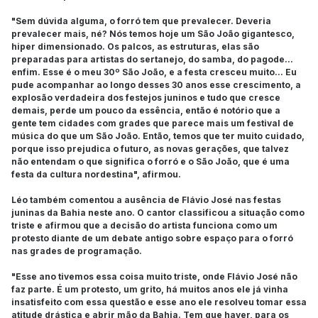
"Sem dúvida alguma, o forró tem que prevalecer. Deveria
prevalecer mais, né? Nós temos hoje um São João gigantesco,
hiper dimensionado. Os palcos, as estruturas, elas são
preparadas para artistas do sertanejo, do samba, do pagode...
enfim. Esse é o meu 30º São João, e a festa cresceu muito... Eu
pude acompanhar ao longo desses 30 anos esse crescimento, a
explosão verdadeira dos festejos juninos e tudo que cresce
demais, perde um pouco da essência, então é notório que a
gente tem cidades com grades que parece mais um festival de
música do que um São João. Então, temos que ter muito cuidado,
porque isso prejudica o futuro, as novas gerações, que talvez
não entendam o que significa o forró e o São João, que é uma
festa da cultura nordestina", afirmou.
Léo também comentou a ausência de Flávio José nas festas
juninas da Bahia neste ano. O cantor classificou a situação como
triste e afirmou que a decisão do artista funciona como um
protesto diante de um debate antigo sobre espaço para o forró
nas grades de programação.
"Esse ano tivemos essa coisa muito triste, onde Flávio José não
faz parte. É um protesto, um grito, há muitos anos ele já vinha
insatisfeito com essa questão e esse ano ele resolveu tomar essa
atitude drástica e abrir mão da Bahia. Tem que haver, para os