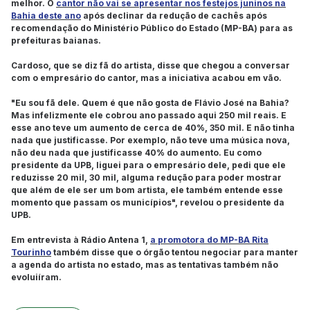
melhor. O
cantor não vai se apresentar nos festejos juninos na
Bahia deste ano
após declinar da redução de cachês após
recomendação do Ministério Público do Estado (MP-BA) para as
prefeituras baianas.
Cardoso, que se diz fã do artista, disse que chegou a conversar
com o empresário do cantor, mas a iniciativa acabou em vão.
"Eu sou fã dele. Quem é que não gosta de Flávio José na Bahia?
Mas infelizmente ele cobrou ano passado aqui 250 mil reais. E
esse ano teve um aumento de cerca de 40%, 350 mil. E não tinha
nada que justificasse. Por exemplo, não teve uma música nova,
não deu nada que justificasse 40% do aumento. Eu como
presidente da UPB, liguei para o empresário dele, pedi que ele
reduzisse 20 mil, 30 mil, alguma redução para poder mostrar
que além de ele ser um bom artista, ele também entende esse
momento que passam os municípios", revelou o presidente da
UPB.
Em entrevista à Rádio Antena 1,
a promotora do MP-BA Rita
Tourinho
também disse que o órgão tentou negociar para manter
a agenda do artista no estado, mas as tentativas também não
evoluiíram.