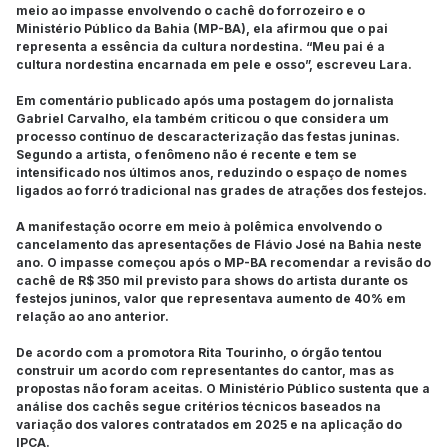
meio ao impasse envolvendo o cachê do forrozeiro e o
Ministério Público da Bahia (MP-BA), ela afirmou que o pai
representa a essência da cultura nordestina. “Meu pai é a
cultura nordestina encarnada em pele e osso”, escreveu Lara.
Em comentário publicado após uma postagem do jornalista
Gabriel Carvalho, ela também criticou o que considera um
processo contínuo de descaracterização das festas juninas.
Segundo a artista, o fenômeno não é recente e tem se
intensificado nos últimos anos, reduzindo o espaço de nomes
ligados ao forró tradicional nas grades de atrações dos festejos.
A manifestação ocorre em meio à polêmica envolvendo o
cancelamento das apresentações de Flávio José na Bahia neste
ano. O impasse começou após o MP-BA recomendar a revisão do
cachê de R$ 350 mil previsto para shows do artista durante os
festejos juninos, valor que representava aumento de 40% em
relação ao ano anterior.
De acordo com a promotora Rita Tourinho, o órgão tentou
construir um acordo com representantes do cantor, mas as
propostas não foram aceitas. O Ministério Público sustenta que a
análise dos cachês segue critérios técnicos baseados na
variação dos valores contratados em 2025 e na aplicação do
IPCA.