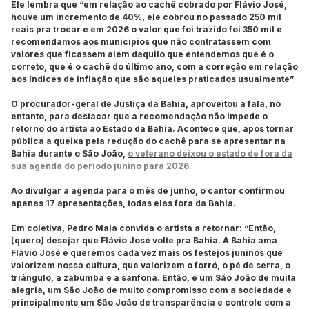
Ele lembra que “em relação ao cachê cobrado por Flávio José,
houve um incremento de 40%, ele cobrou no passado 250 mil
reais pra trocar e em 2026 o valor que foi trazido foi 350 mil e
recomendamos aos municípios que não contratassem com
valores que ficassem além daquilo que entendemos que é o
correto, que é o cachê do último ano, com a correção em relação
aos índices de inflação que são aqueles praticados usualmente”
O procurador-geral de Justiça da Bahia, aproveitou a fala, no
entanto, para destacar que a recomendação não impede o
retorno do artista ao Estado da Bahia. Acontece que, após tornar
pública a queixa pela redução do cachê para se apresentar na
Bahia durante o São João,
o veterano deixou o estado de fora da
sua agenda do período junino para 2026.
Ao divulgar a agenda para o mês de junho, o cantor confirmou
apenas 17 apresentações, todas elas fora da Bahia.
Em coletiva, Pedro Maia convida o artista a retornar: “Então,
[quero] desejar que Flávio José volte pra Bahia. A Bahia ama
Flávio José e queremos cada vez mais os festejos juninos que
valorizem nossa cultura, que valorizem o forró, o pé de serra, o
triângulo, a zabumba e a sanfona. Então, é um São João de muita
alegria, um São João de muito compromisso com a sociedade e
principalmente um São João de transparência e controle com a