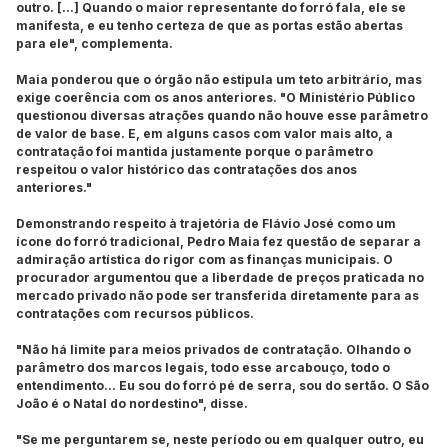
outro. [...] Quando o maior representante do forró fala, ele se
manifesta, e eu tenho certeza de que as portas estão abertas
para ele", complementa.
Maia ponderou que o órgão não estipula um teto arbitrário, mas
exige coerência com os anos anteriores. "O Ministério Público
questionou diversas atrações quando não houve esse parâmetro
de valor de base. E, em alguns casos com valor mais alto, a
contratação foi mantida justamente porque o parâmetro
respeitou o valor histórico das contratações dos anos
anteriores."
Demonstrando respeito à trajetória de Flávio José como um
ícone do forró tradicional, Pedro Maia fez questão de separar a
admiração artística do rigor com as finanças municipais. O
procurador argumentou que a liberdade de preços praticada no
mercado privado não pode ser transferida diretamente para as
contratações com recursos públicos.
"Não há limite para meios privados de contratação. Olhando o
parâmetro dos marcos legais, todo esse arcabouço, todo o
entendimento... Eu sou do forró pé de serra, sou do sertão. O São
João é o Natal do nordestino", disse.
"Se me perguntarem se, neste período ou em qualquer outro, eu