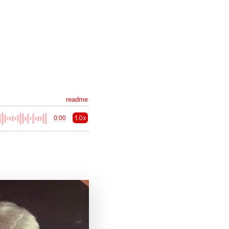
readme
1.0x
0:00