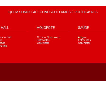
QUEM SOMOS
FALE CONOSCO
TERMOS E POLÍTICAS
RSS
 HALL
HOLOFOTE
SAÚDE
iness Hall
Curtas e Venenosas
Artigos
oy
Entrevistas
Entrevistas
style
Colunistas
Colunistas
velling