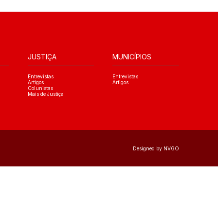
JUSTIÇA
MUNICÍPIOS
Entrevistas
Entrevistas
Artigos
Artigos
Colunistas
Mais de Justiça
Designed by NVGO