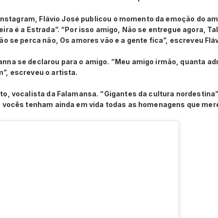
no Instagram, Flávio José publicou o momento da emoção do a
ira é a Estrada”. “Por isso amigo, Não se entregue agora, Ta
ão se perca não, Os amores vão e a gente fica”, escreveu Flá
nna se declarou para o amigo. “Meu amigo irmão, quanta ad
”, escreveu o artista.
to, vocalista da Falamansa. “Gigantes da cultura nordestin
e vocês tenham ainda em vida todas as homenagens que mere