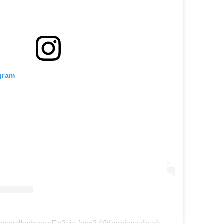
agram
partilhada por Fla?vio Jose? (@flaviojoseoficial)