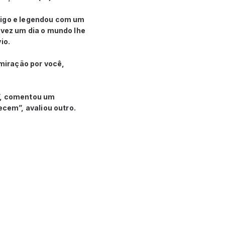
migo e legendou com um
lvez um dia o mundo lhe
vio.
miração por você,
a”, comentou um
cem”, avaliou outro.