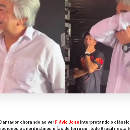
 Cantador chorando ao ver
Flávio José
interpretando o clássic
cionou os nordestinos e fãs de forró por todo Brasil nesta te