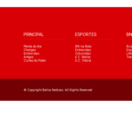
PRINCIPAL
ESPORTES
BN
Pérola do dia
BN na Bola
Bus
Charges
Entrevistas
Enj
Entrevistas
Colunistas
Life
Artigos
E.C. Bahia
Tra
Curtas do Poder
E.C. Vitória
© Copyright Bahia Notícias. All Rights Reserved