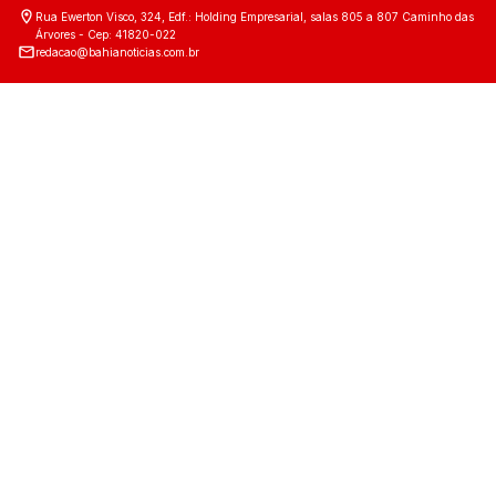
Rua Ewerton Visco, 324, Edf.: Holding Empresarial, salas 805 a 807 Caminho das
Árvores - Cep: 41820-022
redacao@bahianoticias.com.br