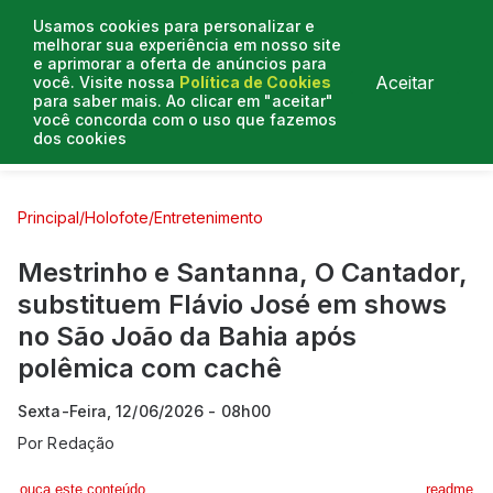
Usamos cookies para personalizar e
melhorar sua experiência em nosso site
e aprimorar a oferta de anúncios para
Aceitar
você. Visite nossa
Política de Cookies
para saber mais. Ao clicar em "aceitar"
você concorda com o uso que fazemos
dos cookies
Curtas e Venenosas
Entrevistas
Colunistas
Principal
/
Holofote
/
Entretenimento
Mestrinho e Santanna, O Cantador,
substituem Flávio José em shows
no São João da Bahia após
polêmica com cachê
Sexta-Feira, 12/06/2026 - 08h00
Por
Redação
ouça este conteúdo
readme