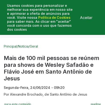
Usamos cookies para personalizar e
melhorar sua experiência em nosso site
e aprimorar a oferta de anúncios para
Aceitar
você. Visite nossa
Política de Cookies
para saber mais. Ao clicar em "aceitar"
você concorda com o uso que fazemos
dos cookies
Curtas do Poder
Artigos
Entrevistas
Podcasts
Principal
/
Notícia
/
Geral
Mais de 100 mil pessoas se reúnem
para shows de Wesley Safadão e
Flávio José em Santo Antônio de
Jesus
Segunda-Feira, 24/06/2024 - 09h20
Por
Alexandre Brochado, de Santo Antônio de Jesus
ouça este conteúdo
readme