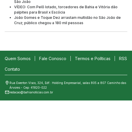
São João
VÍDEO: Com Pelô lotado, torcedores de Bahia e Vitória dão
palpites para Brasil x Escócia
João Gomes e Toque Dez arrastam multidão no São João de
Cruz; público chegou a 180 mil pessoas
Quem Somos
Fale Conosco
Termos e Políticas
RSS
Contato
Rua Ewerton Visco, 324, Edf.: Holding Empresarial, salas 805 a 807 Caminho das
Árvores - Cep: 41820-022
redacao@bahianoticias.com.br