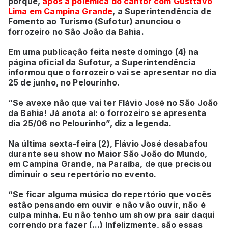
porque,
após a polêmica do cantor com Gusttavo
Lima em Campina Grande
, a Superintendência de
Fomento ao Turismo (Sufotur) anunciou o
forrozeiro no São João da Bahia.
Em uma publicação feita neste domingo (4) na
página oficial da Sufotur, a Superintendência
informou que o forrozeiro vai se apresentar no dia
25 de junho, no Pelourinho.
“Se avexe não que vai ter Flávio José no São João
da Bahia! Já anota aí: o forrozeiro se apresenta
dia 25/06 no Pelourinho”, diz a legenda.
Na última sexta-feira (2), Flávio José desabafou
durante seu show no Maior São João do Mundo,
em Campina Grande, na Paraíba, de que precisou
diminuir o seu repertório no evento.
“Se ficar alguma música do repertório que vocês
estão pensando em ouvir e não vão ouvir, não é
culpa minha. Eu não tenho um show pra sair daqui
correndo pra fazer (...) Infelizmente, são essas