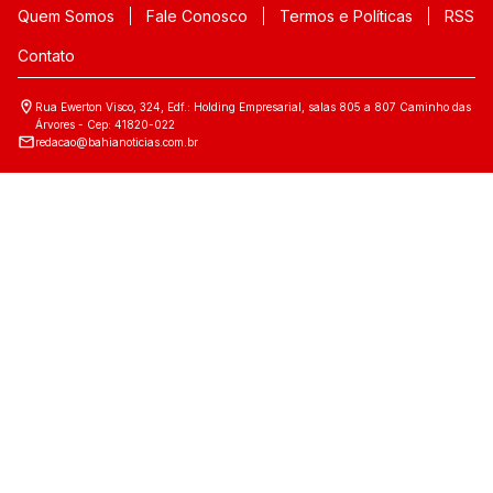
Quem Somos
Fale Conosco
Termos e Políticas
RSS
Contato
Rua Ewerton Visco, 324, Edf.: Holding Empresarial, salas 805 a 807 Caminho das
Árvores - Cep: 41820-022
redacao@bahianoticias.com.br