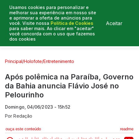
Usamos cookies para personalizar e
melhorar sua experiência em nosso site
e aprimorar a oferta de anúncios para
Aceitar
você. Visite nossa
Política de Cookies
para saber mais. Ao clicar em "aceitar"
você concorda com o uso que fazemos
dos cookies
Curtas e Venenosas
Entrevistas
Colunistas
Principal
/
Holofote
/
Entretenimento
Após polêmica na Paraíba, Governo
da Bahia anuncia Flávio José no
Pelourinho
Domingo, 04/06/2023 - 15h52
Por
Redação
ouça este conteúdo
readme