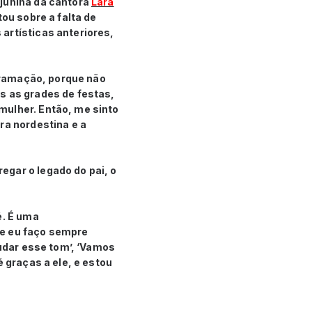
 junina da cantora
Lara
tou sobre a falta de
artísticas anteriores,
ogramação, porque não
s as grades de festas,
mulher. Então, me sinto
ra nordestina e a
egar o legado do pai, o
é. É uma
ue eu faço sempre
mudar esse tom’, ‘Vamos
é graças a ele, e estou