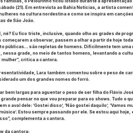
 famílias, o Pelourinho ficou lotado durante a apresentação
 sábado (21). Em entrevista ao Bahia Notícias, a artista comen
ulheres na cultura nordestina e como se inspira em canções 
as de São João.
l, né? Eu fico triste, inclusive, quando olho as grades de pr
 começarem a observar, passem a olhar a partir de hoje toda
nto públicas… são repletas de homens. Dificilmente tem uma 
i, nessa grade, no meio de tantos homens, levantando a cultu
mulher”, critica a cantora.
presentatividade, Lara também comentou sobre o peso de carr
siderado um dos grandes nomes do forró.
r bem largas para aguentar o peso de ser filha do Flávio Jos
 grande pensar no que vou preparar para os shows. Tudo o q
em o aval dele: ‘Gostei disso’, ‘Não gostei daquilo’, ‘Vamos 
 música’. Estou sempre passando por ele. Se estou aqui hoje, 
isso”, complementa a cantora.
w da cantora: