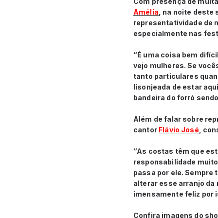
Com presença de muitas
Amélia
, na noite deste
representatividade de m
especialmente nas fest
“É uma coisa bem difíci
vejo mulheres. Se vocês
tanto particulares qua
lisonjeada de estar aqu
bandeira do forró sendo 
Além de falar sobre re
cantor
Flávio José
, con
“As costas têm que esta
responsabilidade muito
passa por ele. Sempre t
alterar esse arranjo da
imensamente feliz por 
Confira imagens do sho