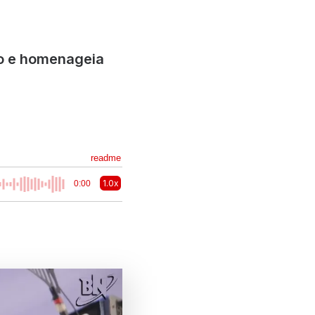
ão e homenageia
readme
1.0x
0:00