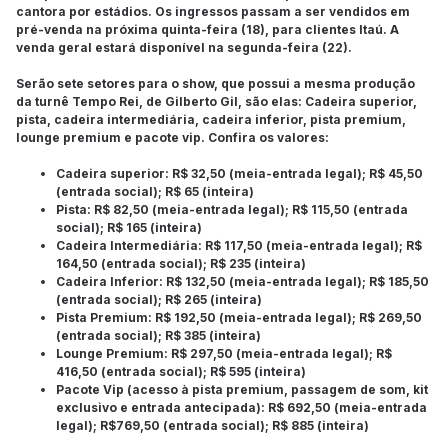
cantora por estádios. Os ingressos passam a ser vendidos em
pré-venda na próxima quinta-feira (18), para clientes Itaú. A
venda geral estará disponível na segunda-feira (22).
Serão sete setores para o show, que possui a mesma produção
da turnê Tempo Rei, de Gilberto Gil, são elas: Cadeira superior,
pista, cadeira intermediária, cadeira inferior, pista premium,
lounge premium e pacote vip. Confira os valores:
Cadeira superior: R$ 32,50 (meia-entrada legal); R$ 45,50
(entrada social); R$ 65 (inteira)
Pista: R$ 82,50 (meia-entrada legal); R$ 115,50 (entrada
social); R$ 165 (inteira)
Cadeira Intermediária: R$ 117,50 (meia-entrada legal); R$
164,50 (entrada social); R$ 235 (inteira)
Cadeira Inferior: R$ 132,50 (meia-entrada legal); R$ 185,50
(entrada social); R$ 265 (inteira)
Pista Premium: R$ 192,50 (meia-entrada legal); R$ 269,50
(entrada social); R$ 385 (inteira)
Lounge Premium: R$ 297,50 (meia-entrada legal); R$
416,50 (entrada social); R$ 595 (inteira)
Pacote Vip (acesso à pista premium, passagem de som, kit
exclusivo e entrada antecipada): R$ 692,50 (meia-entrada
legal); R$769,50 (entrada social); R$ 885 (inteira)