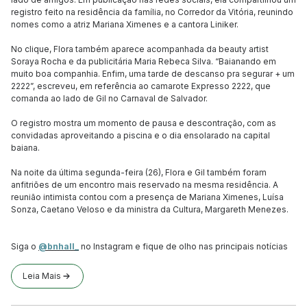
registro feito na residência da família, no Corredor da Vitória, reunindo
nomes como a atriz Mariana Ximenes e a cantora Liniker.
No clique, Flora também aparece acompanhada da beauty artist
Soraya Rocha e da publicitária Maria Rebeca Silva. “Baianando em
muito boa companhia. Enfim, uma tarde de descanso pra segurar + um
2222”, escreveu, em referência ao camarote Expresso 2222, que
comanda ao lado de Gil no Carnaval de Salvador.
O registro mostra um momento de pausa e descontração, com as
convidadas aproveitando a piscina e o dia ensolarado na capital
baiana.
Na noite da última segunda-feira (26), Flora e Gil também foram
anfitriões de um encontro mais reservado na mesma residência. A
reunião intimista contou com a presença de Mariana Ximenes, Luísa
Sonza, Caetano Veloso e da ministra da Cultura, Margareth Menezes.
Siga o
@bnhall_
no Instagram e fique de olho nas principais notícias
Leia Mais