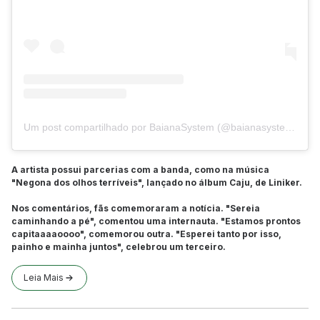
Um post compartilhado por BaianaSystem (@baianasystem)
A artista possui parcerias com a banda, como na música
"Negona dos olhos terríveis", lançado no álbum Caju, de Liniker.
Nos comentários, fãs comemoraram a notícia. "Sereia
caminhando a pé", comentou uma internauta. "Estamos prontos
capitaaaaoooo", comemorou outra. "Esperei tanto por isso,
painho e mainha juntos", celebrou um terceiro.
Leia Mais