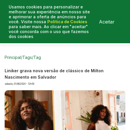
Usamos cookies para personalizar e
melhorar sua experiência em nosso site
e aprimorar a oferta de anúncios para
Aceitar
você. Visite nossa
Política de Cookies
para saber mais. Ao clicar em "aceitar"
você concorda com o uso que fazemos
dos cookies
Curtas do Poder
Artigos
Entrevistas
Podcasts
Principal
/
Tags
/
Tag
Liniker grava nova versão de clássico de Milton
Nascimento em Salvador
sábado, 01/08/2026 - 12h50