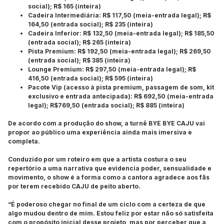
social); R$ 165 (inteira)
Cadeira Intermediária: R$ 117,50 (meia-entrada legal); R$
164,50 (entrada social); R$ 235 (inteira)
Cadeira Inferior: R$ 132,50 (meia-entrada legal); R$ 185,50
(entrada social); R$ 265 (inteira)
Pista Premium: R$ 192,50 (meia-entrada legal); R$ 269,50
(entrada social); R$ 385 (inteira)
Lounge Premium: R$ 297,50 (meia-entrada legal); R$
416,50 (entrada social); R$ 595 (inteira)
Pacote Vip (acesso à pista premium, passagem de som, kit
exclusivo e entrada antecipada): R$ 692,50 (meia-entrada
legal); R$769,50 (entrada social); R$ 885 (inteira)
De acordo com a produção do show, a turnê BYE BYE CAJU vai
propor ao público uma experiência ainda mais imersiva e
completa.
Conduzido por um roteiro em que a artista costura o seu
repertório a uma narrativa que evidencia poder, sensualidade e
movimento, o show é a forma como a cantora agradece aos fãs
por terem recebido CAJU de peito aberto.
“É poderoso chegar no final de um ciclo com a certeza de que
algo mudou dentro de mim. Estou feliz por estar não só satisfeita
com o propósito inicial desse projeto, mas por perceber que a