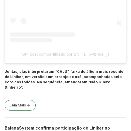
Um post compartilhado por BN Hall (@bnhall_)
Juntas, elas interpretaram “CAJU”, faixa do álbum mais recente
de Liniker, em versão com arranjo de axé, acompanhadas pelo
coro dos foliões. Na sequência, emendaram “Não Quero
Dinheiro”.
Leia Mais
BaianaSystem confirma participação de Liniker no