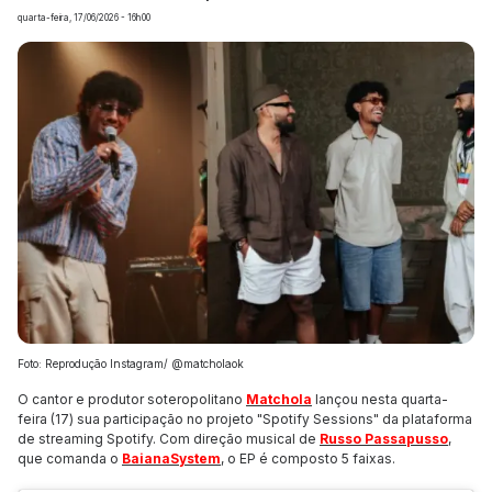
quarta-feira, 17/06/2026 - 16h00
Foto: Reprodução Instagram/ @matcholaok
O cantor e produtor soteropolitano
Matchola
lançou nesta quarta-
feira (17) sua participação no projeto "Spotify Sessions" da plataforma
de streaming Spotify. Com direção musical de
Russo Passapusso
,
que comanda o
BaianaSystem
, o EP é composto 5 faixas.