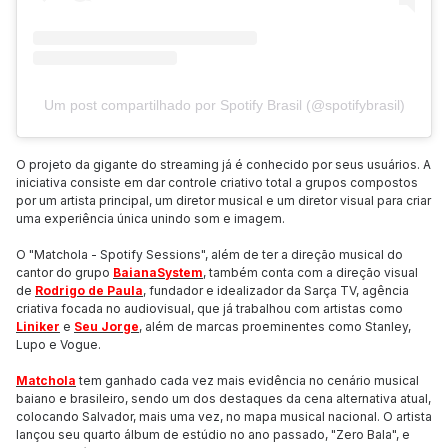
Um post compartilhado por Spotify Brasil (@spotifybrasil)
O projeto da gigante do streaming já é conhecido por seus usuários. A
iniciativa consiste em dar controle criativo total a grupos compostos
por um artista principal, um diretor musical e um diretor visual para criar
uma experiência única unindo som e imagem.
O "Matchola - Spotify Sessions", além de ter a direção musical do
cantor do grupo
BaianaSystem
, também conta com a direção visual
de
Rodrigo de Paula
, fundador e idealizador da Sarça TV, agência
criativa focada no audiovisual, que já trabalhou com artistas como
Liniker
e
Seu Jorge
, além de marcas proeminentes como Stanley,
Lupo e Vogue.
Matchola
tem ganhado cada vez mais evidência no cenário musical
baiano e brasileiro, sendo um dos destaques da cena alternativa atual,
colocando Salvador, mais uma vez, no mapa musical nacional. O artista
lançou seu quarto álbum de estúdio no ano passado, "Zero Bala", e