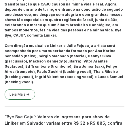
transformação que CAJU causou na minha vida é real. Agora,
depois de um ano de turnê, e entrando na conclusão do segundo
ano desse voo, me despeço com alegria e com grandeza nesses
shows tão especiais em quatro regiões do Brasil, junta da 30e,
celebrando o marco que um álbum brasileiro e analógico, em
tempos modernos, fez na vida das pessoas e na minha vida. Bye
Bye, CAJU", comenta Liniker.
Com direção musical de Liniker e Júlio Fejuca, a artista será
acompanhada por uma superbanda formada por Ana Karina
Sebastião (baixo), Sérgio Machado (bateria), Dennys Silva
(percussão), Mackson Kennedy (guitarra), Vitor Arantes
(teclados), Ed Trombone (trombone), Bira Junior (sax), Felipe
Aires (trompete), Paulo Zuckini (backing vocal), Thais Ribeiro
(backing vocal), Ingrid Valentine (backing vocal) e Lucas Samuel
(backing vocal).
Leia Mais
“Bye Bye Caju”: Valores de ingressos para show de
Liniker em Salvador variam entre R$ 32 e R$ 885; confira