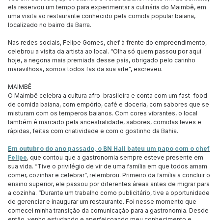
ela reservou um tempo para experimentar a culinária do Maimbê, em
uma visita ao restaurante conhecido pela comida popular baiana,
localizado no bairro da Barra.
Nas redes sociais, Felipe Gomes, chef à frente do empreendimento,
celebrou a visita da artista ao local. “Olha só quem passou por aqui
hoje, a negona mais premiada desse país, obrigado pelo carinho
maravilhosa, somos todos fãs da sua arte”, escreveu.
MAIMBÊ
O Maimbê celebra a cultura afro-brasileira e conta com um fast-food
de comida baiana, com empório, café e doceria, com sabores que se
misturam com os temperos baianos. Com cores vibrantes, o local
também é marcado pela ancestralidade, sabores, comidas leves e
rápidas, feitas com criatividade e com o gostinho da Bahia.
Em outubro do ano passado, o BN Hall bateu um papo com o chef
Felipe
, que contou que a gastronomia sempre esteve presente em
sua vida. “Tive o privilégio de vir de uma família em que todos amam
comer, cozinhar e celebrar”, relembrou. Primeiro da família a concluir o
ensino superior, ele passou por diferentes áreas antes de migrar para
a cozinha. “Durante um trabalho como publicitário, tive a oportunidade
de gerenciar e inaugurar um restaurante. Foi nesse momento que
comecei minha transição da comunicação para a gastronomia. Desde
então, venho estudando e aperfeiçoando meu conhecimento e