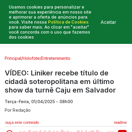
Usamos cookies para personalizar e
melhorar sua experiência em nosso site
e aprimorar a oferta de anúncios para
Aceitar
você. Visite nossa
Política de Cookies
para saber mais. Ao clicar em "aceitar"
você concorda com o uso que fazemos
dos cookies
Curtas e Venenosas
Entrevistas
Colunistas
Principal
/
Holofote
/
Entretenimento
VÍDEO: Liniker recebe título de
cidadã soteropolitana em último
show da turnê Caju em Salvador
Terça-Feira, 01/04/2025 - 08h00
Por
Redação
ouça este conteúdo
readme