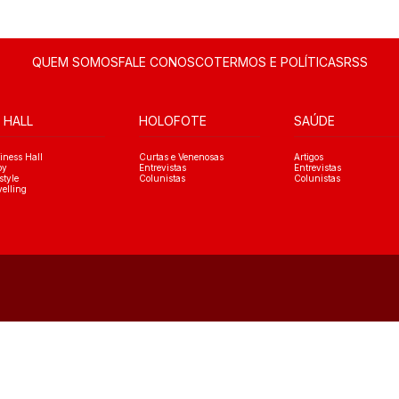
QUEM SOMOS
FALE CONOSCO
TERMOS E POLÍTICAS
RSS
 HALL
HOLOFOTE
SAÚDE
iness Hall
Curtas e Venenosas
Artigos
oy
Entrevistas
Entrevistas
style
Colunistas
Colunistas
velling