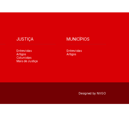
JUSTIÇA
MUNICÍPIOS
Entrevistas
Entrevistas
Artigos
Artigos
Colunistas
Mais de Justiça
Designed by NVGO