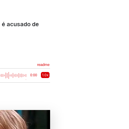
e é acusado de
readme
1.0x
0:00