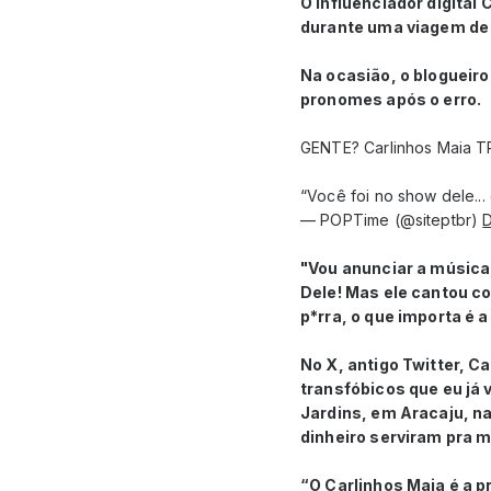
O influenciador digital
durante uma viagem de 
Na ocasião, o blogueiro
pronomes após o erro.
GENTE? Carlinhos Maia T
“Você foi no show dele... d
— POPTime (@siteptbr)
"Vou anunciar a música, 
Dele! Mas ele cantou co
p*rra, o que importa é 
No X, antigo Twitter, C
transfóbicos que eu já 
Jardins, em Aracaju, na
dinheiro serviram pra m
“O Carlinhos Maia é a 