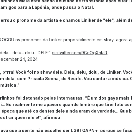
 Carlinhos Maia está sendo acusado de transfobia após citar 
amigos para a Lapônia, onde passa o Natal.
 errou o pronome da artista e chamou Liniker de "ele", além 
ROCOU os pronomes da Liniker propositalmente em story, agora 
ela... delu... dolu... DELE!”
pic.twitter.com/9GeOgXntaR
December 24, 2024
p*rra! Você foi no show dele. Dela, delu, dolu, de Liniker. Você
m dela, com Priscila Senna, do Recife. Vou cantar a música. Ox
a música."
arlinhos foi detonado pelos internautas. “É um dos gays mai
vi... Eu realmente me apavoro quando lembro que tirei foto c
 época que até os dentes dele ainda eram de verdade... Que 
ostrar quem ele é!”, afirmou.
prova que a gente não escolhe ser LGBTQAPN+, porque se fos