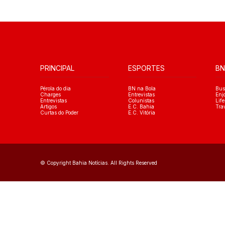
PRINCIPAL
ESPORTES
BN
Pérola do dia
BN na Bola
Bus
Charges
Entrevistas
Enj
Entrevistas
Colunistas
Life
Artigos
E.C. Bahia
Tra
Curtas do Poder
E.C. Vitória
© Copyright Bahia Notícias. All Rights Reserved