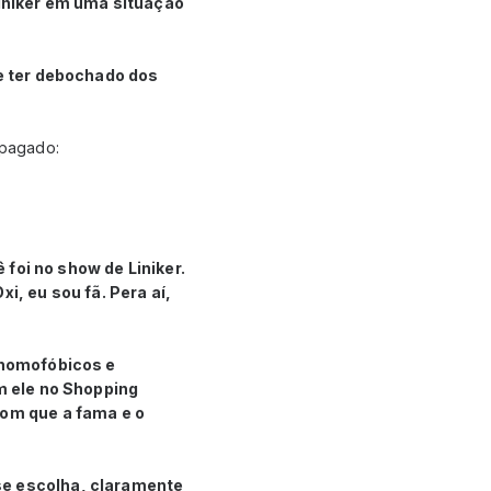
Liniker em uma situação
de ter debochado dos
apagado:
 foi no show de Liniker.
i, eu sou fã. Pera aí,
s homofóbicos e
om ele no Shopping
bom que a fama e o
se escolha, claramente