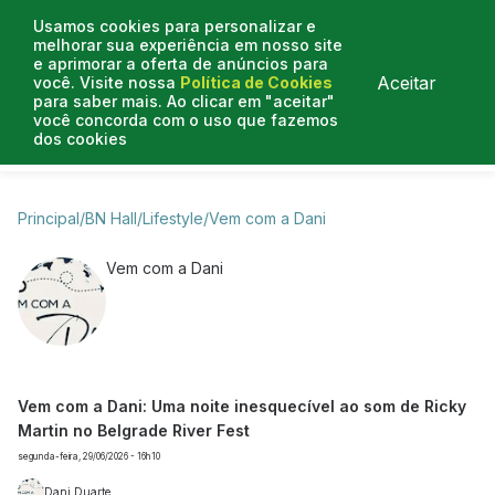
Usamos cookies para personalizar e
melhorar sua experiência em nosso site
e aprimorar a oferta de anúncios para
Aceitar
você. Visite nossa
Política de Cookies
para saber mais. Ao clicar em "aceitar"
você concorda com o uso que fazemos
dos cookies
Business Hall
Enjoy
Lifestyle
Travelling
Principal
/
BN Hall
/
Lifestyle
/
Vem com a Dani
Vem com a Dani
Vem com a Dani: Uma noite inesquecível ao som de Ricky
Martin no Belgrade River Fest
segunda-feira, 29/06/2026 - 16h10
Dani Duarte