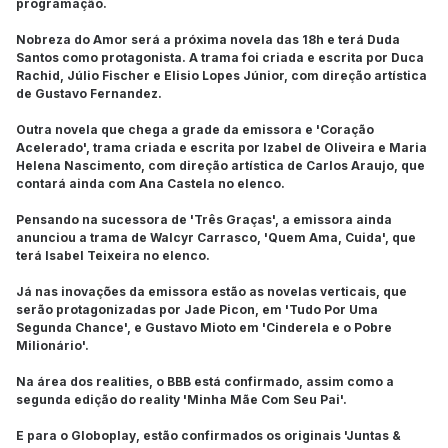
programação.
Nobreza do Amor será a próxima novela das 18h e terá Duda
Santos como protagonista. A trama foi criada e escrita por Duca
Rachid, Júlio Fischer e Elisio Lopes Júnior, com direção artística
de Gustavo Fernandez.
Outra novela que chega a grade da emissora e 'Coração
Acelerado', trama criada e escrita por Izabel de Oliveira e Maria
Helena Nascimento, com direção artística de Carlos Araujo, que
contará ainda com Ana Castela no elenco.
Pensando na sucessora de 'Três Graças', a emissora ainda
anunciou a trama de Walcyr Carrasco, 'Quem Ama, Cuida', que
terá Isabel Teixeira no elenco.
Já nas inovações da emissora estão as novelas verticais, que
serão protagonizadas por Jade Picon, em 'Tudo Por Uma
Segunda Chance', e Gustavo Mioto em 'Cinderela e o Pobre
Milionário'.
Na área dos realities, o BBB está confirmado, assim como a
segunda edição do reality 'Minha Mãe Com Seu Pai'.
E para o Globoplay, estão confirmados os originais 'Juntas &