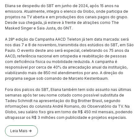
Eliana se despediu do SBT em junho de 2024, após 15 anos na
emissora. Atualmente, integra o elenco da Globo, onde participa de
projetos na TV aberta e em produções dos canais pagos do grupo.
Desde sua chegada, já esteve à frente de atrações como The
Masked Singer e Saia Justa, do GNT.
A 28ª edição da Campanha AACD Teleton já tem data marcada: será
nos dias 7 e 8 de novembro, transmitida dos estúdios do SBT, em São
Paulo. O evento deste ano será especial, celebrando os 75 anos da
AACD, referência nacional em ortopedia e reabilitação de pessoas
com deficiência física ou mobilidade reduzida. A campanha é
responsável por cerca de 40% da arrecadação anual da instituição,
viabilizando mais de 850 mil atendimentos por ano. A direção do
programa segue sob comando de Marcelo Kestenbaum.
Fora dos palcos do SBT, Eliana também tem sido assunto nas últimas
semanas após ter seu nome cotado como possível substituta de
Tadeu Schmidt na apresentação do Big Brother Brasil, segundo
informações do colunista André Romano, do Observatório da TV. Na
Globo, seu salário fixo gira em torno de R$ 450 mil mensais, podendo
ultrapassar os R$ 3 milhões com publicidade e projetos especiais.
Leia Mais