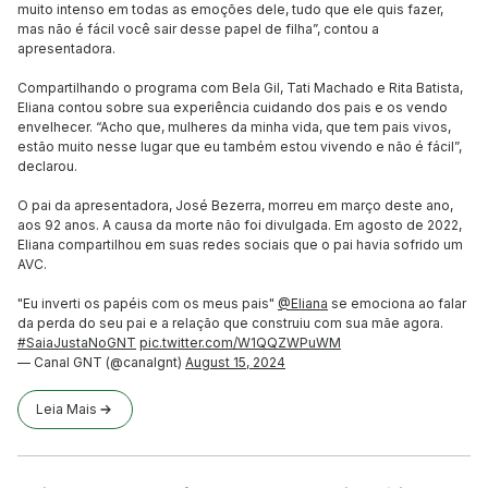
muito intenso em todas as emoções dele, tudo que ele quis fazer,
mas não é fácil você sair desse papel de filha”, contou a
apresentadora.
Compartilhando o programa com Bela Gil, Tati Machado e Rita Batista,
Eliana contou sobre sua experiência cuidando dos pais e os vendo
envelhecer. “Acho que, mulheres da minha vida, que tem pais vivos,
estão muito nesse lugar que eu também estou vivendo e não é fácil”,
declarou.
O pai da apresentadora, José Bezerra, morreu em março deste ano,
aos 92 anos. A causa da morte não foi divulgada. Em agosto de 2022,
Eliana compartilhou em suas redes sociais que o pai havia sofrido um
AVC.
"Eu inverti os papéis com os meus pais"
@Eliana
se emociona ao falar
da perda do seu pai e a relação que construiu com sua mãe agora.
#SaiaJustaNoGNT
pic.twitter.com/W1QQZWPuWM
— Canal GNT (@canalgnt)
August 15, 2024
Leia Mais