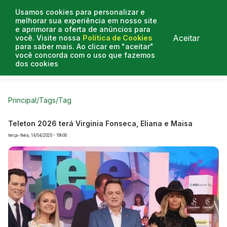
Usamos cookies para personalizar e
melhorar sua experiência em nosso site
e aprimorar a oferta de anúncios para
Aceitar
você. Visite nossa
Política de Cookies
para saber mais. Ao clicar em "aceitar"
você concorda com o uso que fazemos
dos cookies
Curtas do Poder
Artigos
Entrevistas
Podcasts
Principal
/
Tags
/
Tag
Teleton 2026 terá Virginia Fonseca, Eliana e Maisa
terça-feira, 14/04/2026 - 19h00