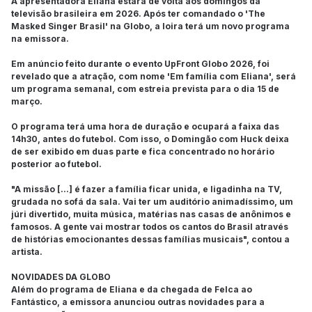
A apresentadora Eliana estará de volta aos domingos da
televisão brasileira em 2026. Após ter comandado o 'The
Masked Singer Brasil' na Globo, a loira terá um novo programa
na emissora.
Em anúncio feito durante o evento UpFront Globo 2026, foi
revelado que a atração, com nome 'Em família com Eliana', será
um programa semanal, com estreia prevista para o dia 15 de
março.
O programa terá uma hora de duração e ocupará a faixa das
14h30, antes do futebol. Com isso, o Domingão com Huck deixa
de ser exibido em duas parte e fica concentrado no horário
posterior ao futebol.
"A missão [...] é fazer a família ficar unida, e ligadinha na TV,
grudada no sofá da sala. Vai ter um auditório animadíssimo, um
júri divertido, muita música, matérias nas casas de anônimos e
famosos. A gente vai mostrar todos os cantos do Brasil através
de histórias emocionantes dessas famílias musicais", contou a
artista.
NOVIDADES DA GLOBO
Além do programa de Eliana e da chegada de Felca ao
Fantástico, a emissora anunciou outras novidades para a