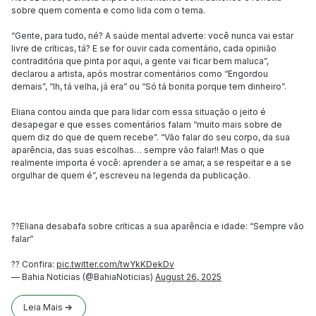
sobre quem comenta e como lida com o tema.
“Gente, para tudo, né? A saúde mental adverte: você nunca vai estar
livre de críticas, tá? E se for ouvir cada comentário, cada opinião
contraditória que pinta por aqui, a gente vai ficar bem maluca”,
declarou a artista, após mostrar comentários como “Engordou
demais”, “Ih, tá velha, já era” ou “Só tá bonita porque tem dinheiro”.
Eliana contou ainda que para lidar com essa situação o jeito é
desapegar e que esses comentários falam “muito mais sobre de
quem diz do que de quem recebe”. “Vão falar do seu corpo, da sua
aparência, das suas escolhas… sempre vão falar!! Mas o que
realmente importa é você: aprender a se amar, a se respeitar e a se
orgulhar de quem é”, escreveu na legenda da publicação.
??Eliana desabafa sobre críticas a sua aparência e idade: “Sempre vão
falar”
?? Confira:
pic.twitter.com/twYkKDekDv
— Bahia Notícias (@BahiaNoticias)
August 26, 2025
Leia Mais