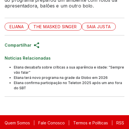
do programa preparou um ambiente com fotos da
apresentadora, balões e um outro bolo.
ELIANA
THE MASKED SINGER
SAIA JUSTA
Compartilhar
Notícias Relacionadas
Eliana desabafa sobre críticas a sua aparência e idade: “Sempre
vão falar”
Eliana terá novo programa na grade da Globo em 2026
Eliana confirma participação no Teleton 2025 após um ano fora
do SBT
Quem Somos
Fale Conosco
Termos e Políticas
RSS