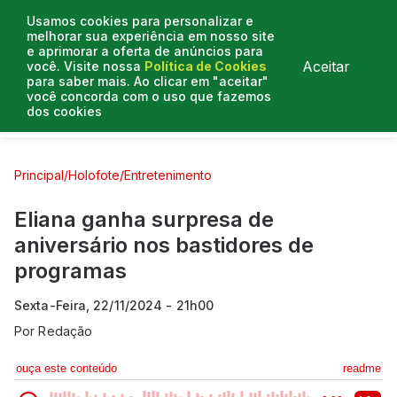
Usamos cookies para personalizar e
melhorar sua experiência em nosso site
e aprimorar a oferta de anúncios para
Aceitar
você. Visite nossa
Política de Cookies
para saber mais. Ao clicar em "aceitar"
você concorda com o uso que fazemos
dos cookies
Curtas e Venenosas
Entrevistas
Colunistas
Principal
/
Holofote
/
Entretenimento
Eliana ganha surpresa de
aniversário nos bastidores de
programas
Sexta-Feira, 22/11/2024 - 21h00
Por
Redação
ouça este conteúdo
readme