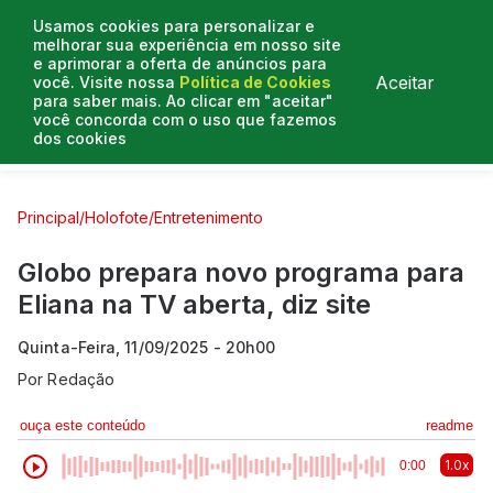
Usamos cookies para personalizar e
melhorar sua experiência em nosso site
e aprimorar a oferta de anúncios para
Aceitar
você. Visite nossa
Política de Cookies
para saber mais. Ao clicar em "aceitar"
você concorda com o uso que fazemos
dos cookies
Curtas e Venenosas
Entrevistas
Colunistas
Principal
/
Holofote
/
Entretenimento
Globo prepara novo programa para
Eliana na TV aberta, diz site
Quinta-Feira, 11/09/2025 - 20h00
Por
Redação
ouça este conteúdo
readme
1.0x
0:00