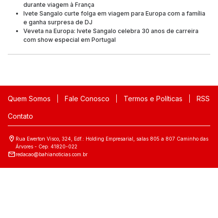
durante viagem à França
Ivete Sangalo curte folga em viagem para Europa com a família
e ganha surpresa de DJ
Veveta na Europa: Ivete Sangalo celebra 30 anos de carreira
com show especial em Portugal
Quem Somos
Fale Conosco
Termos e Políticas
RSS
Contato
Rua Ewerton Visco, 324, Edf.: Holding Empresarial, salas 805 a 807 Caminho das
Árvores - Cep: 41820-022
redacao@bahianoticias.com.br