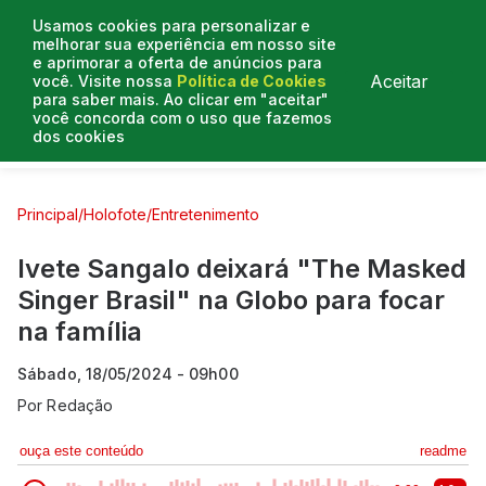
Usamos cookies para personalizar e
melhorar sua experiência em nosso site
e aprimorar a oferta de anúncios para
Aceitar
você. Visite nossa
Política de Cookies
para saber mais. Ao clicar em "aceitar"
você concorda com o uso que fazemos
dos cookies
Curtas e Venenosas
Entrevistas
Colunistas
Principal
/
Holofote
/
Entretenimento
Ivete Sangalo deixará "The Masked
Singer Brasil" na Globo para focar
na família
Sábado, 18/05/2024 - 09h00
Por
Redação
ouça este conteúdo
readme