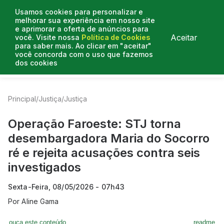
Usamos cookies para personalizar e
melhorar sua experiência em nosso site
e aprimorar a oferta de anúncios para
Aceitar
você. Visite nossa
Política de Cookies
para saber mais. Ao clicar em "aceitar"
você concorda com o uso que fazemos
dos cookies
Entrevistas
Artigos
Colunistas
Mais de Justiça
Principal
/
Justiça
/
Justiça
Operação Faroeste: STJ torna
desembargadora Maria do Socorro
ré e rejeita acusações contra seis
investigados
Sexta-Feira, 08/05/2026 - 07h43
Por
Aline Gama
ouça este conteúdo
readme