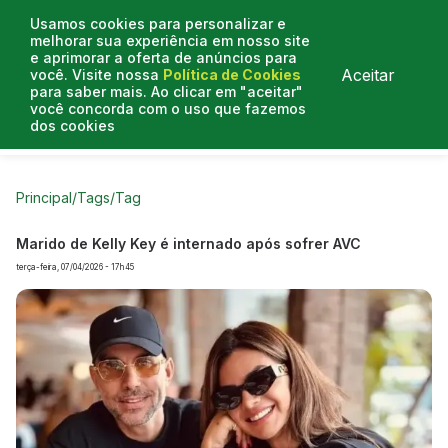
Usamos cookies para personalizar e
melhorar sua experiência em nosso site
e aprimorar a oferta de anúncios para
Aceitar
você. Visite nossa
Política de Cookies
para saber mais. Ao clicar em "aceitar"
você concorda com o uso que fazemos
dos cookies
Curtas do Poder
Artigos
Entrevistas
Podcasts
Principal
/
Tags
/
Tag
Marido de Kelly Key é internado após sofrer AVC
terça-feira, 07/04/2026 - 17h45