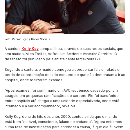
Foto: Reprodução / Redes Sociais
A cantora
Kelly Key
compartilhou, através de suas redes sociais, que
seu marido, Mico Freitas, sofreu um Acidente Vascular Cerebral. O
desabafo foi publicado pela artista nesta terça-feira (7).
Segundo a cantora, o marido começou a apresentar fala enrolada e
perda de coordenação do lado esquerdo e que não demoraram a ir ao
hospital, onde realizaram exames.
“Após exames, foi confirmado um AVC isquêmico causado por um
coágulo em pequenas ramificações do cérebro. Ele foi transferido
entre hospitais até chegar a uma unidade especializada, onde está
internado e a ser acompanhado”, revelou.
Kelly Key, dona de hits dos anos 2000, contou ainda que o marido
está bem “estável, consciente, falando e andando”. “Agora entramos
numa fase de investigação para entender a causa, já que ele é jovem