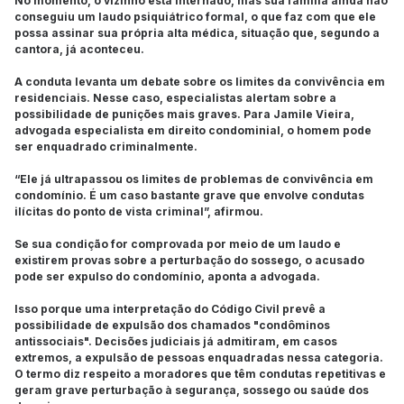
No momento, o vizinho está internado, mas sua família ainda não
conseguiu um laudo psiquiátrico formal, o que faz com que ele
possa assinar sua própria alta médica, situação que, segundo a
cantora, já aconteceu.
A conduta levanta um debate sobre os limites da convivência em
residenciais. Nesse caso, especialistas alertam sobre a
possibilidade de punições mais graves. Para Jamile Vieira,
advogada especialista em direito condominial, o homem pode
ser enquadrado criminalmente.
“Ele já ultrapassou os limites de problemas de convivência em
condomínio. É um caso bastante grave que envolve condutas
ilícitas do ponto de vista criminal”, afirmou.
Se sua condição for comprovada por meio de um laudo e
existirem provas sobre a perturbação do sossego, o acusado
pode ser expulso do condomínio, aponta a advogada.
Isso porque uma interpretação do Código Civil prevê a
possibilidade de expulsão dos chamados "condôminos
antissociais". Decisões judiciais já admitiram, em casos
extremos, a expulsão de pessoas enquadradas nessa categoria.
O termo diz respeito a moradores que têm condutas repetitivas e
geram grave perturbação à segurança, sossego ou saúde dos