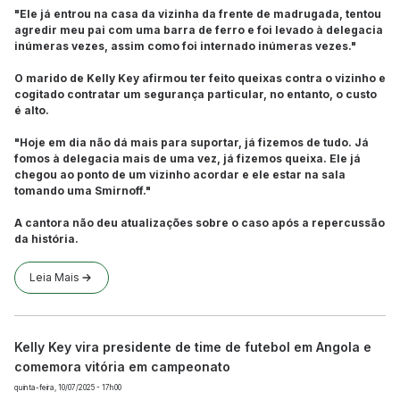
"Ele já entrou na casa da vizinha da frente de madrugada, tentou
agredir meu pai com uma barra de ferro e foi levado à delegacia
inúmeras vezes, assim como foi internado inúmeras vezes."
O marido de Kelly Key afirmou ter feito queixas contra o vizinho e
cogitado contratar um segurança particular, no entanto, o custo
é alto.
"Hoje em dia não dá mais para suportar, já fizemos de tudo. Já
fomos à delegacia mais de uma vez, já fizemos queixa. Ele já
chegou ao ponto de um vizinho acordar e ele estar na sala
tomando uma Smirnoff."
A cantora não deu atualizações sobre o caso após a repercussão
da história.
Leia Mais
Kelly Key vira presidente de time de futebol em Angola e
comemora vitória em campeonato
quinta-feira, 10/07/2025 - 17h00