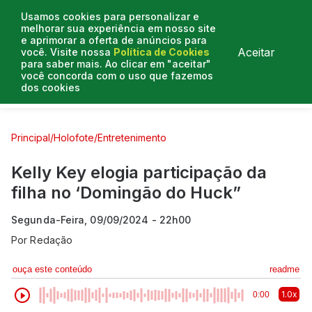
Usamos cookies para personalizar e
melhorar sua experiência em nosso site
e aprimorar a oferta de anúncios para
Aceitar
você. Visite nossa
Política de Cookies
para saber mais. Ao clicar em "aceitar"
você concorda com o uso que fazemos
dos cookies
Curtas e Venenosas
Entrevistas
Colunistas
Principal
/
Holofote
/
Entretenimento
Kelly Key elogia participação da
filha no ‘Domingão do Huck”
Segunda-Feira, 09/09/2024 - 22h00
Por
Redação
ouça este conteúdo
readme
1.0x
0:00