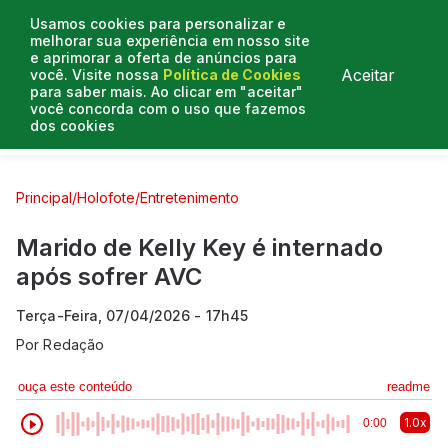
Usamos cookies para personalizar e
melhorar sua experiência em nosso site
e aprimorar a oferta de anúncios para
Aceitar
você. Visite nossa
Política de Cookies
para saber mais. Ao clicar em "aceitar"
você concorda com o uso que fazemos
dos cookies
Curtas e Venenosas
Entrevistas
Colunistas
Principal
/
Holofote
/
Entretenimento
Marido de Kelly Key é internado
após sofrer AVC
Terça-Feira, 07/04/2026 - 17h45
Por
Redação
ouça este conteúdo
readme
1.0x
0:00