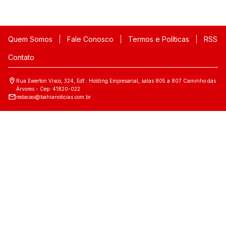
Quem Somos
Fale Conosco
Termos e Políticas
RSS
Contato
Rua Ewerton Visco, 324, Edf.: Holding Empresarial, salas 805 a 807 Caminho das
Árvores - Cep: 41820-022
redacao@bahianoticias.com.br