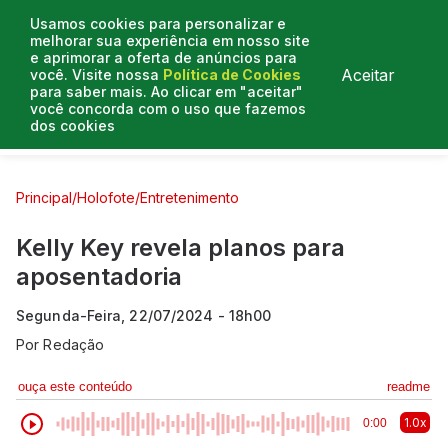
Usamos cookies para personalizar e
melhorar sua experiência em nosso site
e aprimorar a oferta de anúncios para
Aceitar
você. Visite nossa
Política de Cookies
para saber mais. Ao clicar em "aceitar"
você concorda com o uso que fazemos
dos cookies
Curtas e Venenosas
Entrevistas
Colunistas
Principal
/
Holofote
/
Entretenimento
Kelly Key revela planos para
aposentadoria
Segunda-Feira, 22/07/2024 - 18h00
Por
Redação
ouça este conteúdo
readme
1.0x
0:00