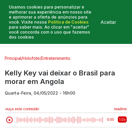
Usamos cookies para personalizar e
melhorar sua experiência em nosso site
e aprimorar a oferta de anúncios para
Aceitar
você. Visite nossa
Política de Cookies
para saber mais. Ao clicar em "aceitar"
você concorda com o uso que fazemos
dos cookies
Curtas e Venenosas
Entrevistas
Colunistas
Principal
/
Holofote
/
Entretenimento
Kelly Key vai deixar o Brasil para
morar em Angola
Quarta-Feira, 04/05/2022 - 16h00
ouça este conteúdo
readme
1.0x
0:00