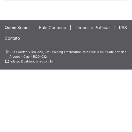
Quem Somos
Fale Conosco
Termos e Políticas
RSS
Contato
Rua Ewerton Visco, 324, Edf.: Holding Empresarial, salas 805 a 807 Caminho das
Árvores - Cep: 41820-022
redacao@bahianoticias.com.br