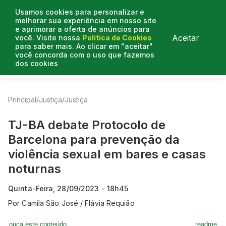
Usamos cookies para personalizar e
melhorar sua experiência em nosso site
e aprimorar a oferta de anúncios para
Aceitar
você. Visite nossa
Política de Cookies
para saber mais. Ao clicar em "aceitar"
você concorda com o uso que fazemos
dos cookies
Entrevistas
Artigos
Colunistas
Mais de Justiça
Principal
/
Justiça
/
Justiça
TJ-BA debate Protocolo de
Barcelona para prevenção da
violência sexual em bares e casas
noturnas
Quinta-Feira, 28/09/2023 - 18h45
Por
Camila São José / Flávia Requião
ouça este conteúdo
readme