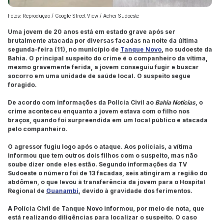
Fotos: Reprodução / Google Street View / Achei Sudoeste
Uma jovem de 20 anos está em estado grave após ser
brutalmente atacada por diversas facadas na noite da última
segunda-feira (11), no município de
Tanque Novo
, no sudoeste da
Bahia. O principal suspeito do crime é o companheiro da vítima,
mesmo gravemente ferida, a jovem conseguiu fugir e buscar
socorro em uma unidade de saúde local. O suspeito segue
foragido.
De acordo com informações da Polícia Civil ao
Bahia Notícias
, o
crime aconteceu enquanto a jovem estava com o filho nos
braços, quando foi surpreendida em um local público e atacada
pelo companheiro.
O agressor fugiu logo após o ataque. Aos policiais, a vítima
informou que tem outros dois filhos com o suspeito, mas não
soube dizer onde eles estão. Segundo informações da TV
Sudoeste o número foi de 13 facadas, seis atingiram a região do
abdômen, o que levou à transferência da jovem para o Hospital
Regional de
Guanambi
, devido à gravidade dos ferimentos.
A Polícia Civil de Tanque Novo informou, por meio de nota, que
está realizando diligências para localizar o suspeito. O caso