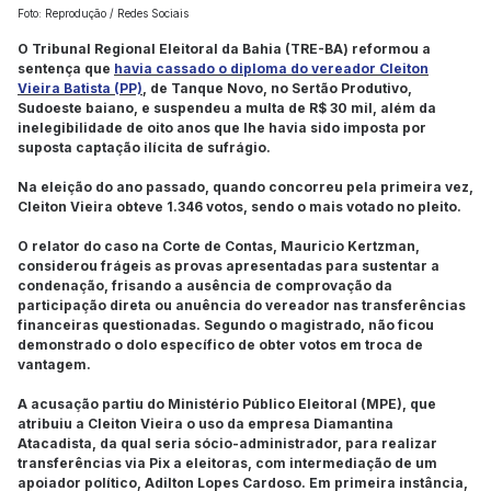
Foto: Reprodução / Redes Sociais
O Tribunal Regional Eleitoral da Bahia (TRE-BA) reformou a
sentença que
havia cassado o diploma do vereador Cleiton
Vieira Batista (PP)
, de Tanque Novo, no Sertão Produtivo,
Sudoeste baiano, e suspendeu a multa de R$ 30 mil, além da
inelegibilidade de oito anos que lhe havia sido imposta por
suposta captação ilícita de sufrágio.
Na eleição do ano passado, quando concorreu pela primeira vez,
Cleiton Vieira obteve 1.346 votos, sendo o mais votado no pleito.
O relator do caso na Corte de Contas, Mauricio Kertzman,
considerou frágeis as provas apresentadas para sustentar a
condenação, frisando a ausência de comprovação da
participação direta ou anuência do vereador nas transferências
financeiras questionadas. Segundo o magistrado, não ficou
demonstrado o dolo específico de obter votos em troca de
vantagem.
A acusação partiu do Ministério Público Eleitoral (MPE), que
atribuiu a Cleiton Vieira o uso da empresa Diamantina
Atacadista, da qual seria sócio-administrador, para realizar
transferências via Pix a eleitoras, com intermediação de um
apoiador político, Adilton Lopes Cardoso. Em primeira instância,