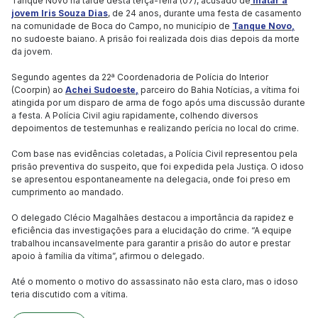
Tanque Novo na tarde desta terça-feira (07), acusado de
matar a
jovem Iris Souza Dias
, de 24 anos, durante uma festa de casamento
na comunidade de Boca do Campo, no município de
Tanque Novo,
no sudoeste baiano. A prisão foi realizada dois dias depois da morte
da jovem.
Segundo agentes da 22ª Coordenadoria de Polícia do Interior
(Coorpin) ao
Achei Sudoeste,
parceiro do Bahia Notícias, a vítima foi
atingida por um disparo de arma de fogo após uma discussão durante
a festa. A Polícia Civil agiu rapidamente, colhendo diversos
depoimentos de testemunhas e realizando perícia no local do crime.
Com base nas evidências coletadas, a Polícia Civil representou pela
prisão preventiva do suspeito, que foi expedida pela Justiça. O idoso
se apresentou espontaneamente na delegacia, onde foi preso em
cumprimento ao mandado.
O delegado Clécio Magalhães destacou a importância da rapidez e
eficiência das investigações para a elucidação do crime. “A equipe
trabalhou incansavelmente para garantir a prisão do autor e prestar
apoio à família da vítima”, afirmou o delegado.
Até o momento o motivo do assassinato não esta claro, mas o idoso
teria discutido com a vítima.