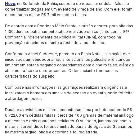
Novo
, no Sudoeste da Bahia, suspeito de repassar cédulas falsas e
comercializar drogas em um evento de virada de ano. Com ele, foram
encontradas quase R$ 7 mil em notas falsas.
De acordo com a Rondesp Meio Oeste, a prisão ocorreu por volta das
1h30, durante patrulhamento tático realizado em conjunto com a 94ª
Companhia Independente da Polícia Militar (CIPM), com foco na
prevenção de crimes durante a festa de virada do ano.
Conforme o Achei Sudoeste, parceiro do Bahia Notícias, a ação teve
início após um vendedor ambulante acionar os policiais e relatar que
um homem estaria pagando comerciantes com dinheiro falso, além de
atuar no tráfico de entorpecentes. O denunciante forneceu as
características do suspeito.
Com base nas informações, as guarnições realizaram diligências e
localizaram o homem em uma via de acesso ao evento, onde foi feita
a abordagem policial.
Durante a revista, os militares encontraram uma pochete contendo R$
6.722,00 em cédulas falsas, cerca de 400 gramas de material análogo
à maconha e dois aparelhos celulares. O suspeito, juntamente com o
material apreendido, foi encaminhado para a delegacia de Guanambi,
na mesma região, onde a ocorrência foi registrada.