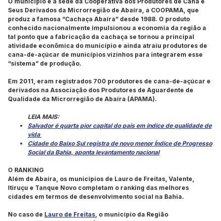
O município é a sede da Cooperativa dos Produtores de Cana e
Seus Derivados da Microrregião de Abaíra, a COOPAMA, que
produz a famosa “Cachaça Abaíra” desde 1988. O produto
conhecido nacionalmente impulsionou a economia da região a
tal ponto que a fabricação da cachaça se tornou a principal
atividade econômica do município e ainda atraiu produtores de
cana-de-açúcar de municípios vizinhos para integrarem esse
“sistema” de produção.
Em 2011, eram registrados 700 produtores de cana-de-açúcar e
derivados na Associação dos Produtores de Aguardente de
Qualidade da Microrregião de Abaíra (APAMA).
LEIA MAIS:
Salvador é quarta pior capital do país em índice de qualidade de
vida
Cidade do Baixo Sul registra de novo menor Índice de Progresso
Social da Bahia, aponta levantamento nacional
O RANKING
Além de Abaíra, os municípios de Lauro de Freitas, Valente,
Itiruçu e Tanque Novo completam o ranking das melhores
cidades em termos de desenvolvimento social na Bahia.
No caso de
Lauro de Freitas
, o município da Região