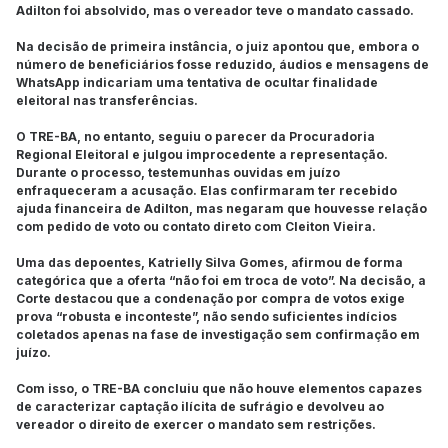
Adilton foi absolvido, mas o vereador teve o mandato cassado.
Na decisão de primeira instância, o juiz apontou que, embora o
número de beneficiários fosse reduzido, áudios e mensagens de
WhatsApp indicariam uma tentativa de ocultar finalidade
eleitoral nas transferências.
O TRE-BA, no entanto, seguiu o parecer da Procuradoria
Regional Eleitoral e julgou improcedente a representação.
Durante o processo, testemunhas ouvidas em juízo
enfraqueceram a acusação. Elas confirmaram ter recebido
ajuda financeira de Adilton, mas negaram que houvesse relação
com pedido de voto ou contato direto com Cleiton Vieira.
Uma das depoentes, Katrielly Silva Gomes, afirmou de forma
categórica que a oferta “não foi em troca de voto”. Na decisão, a
Corte destacou que a condenação por compra de votos exige
prova “robusta e inconteste”, não sendo suficientes indícios
coletados apenas na fase de investigação sem confirmação em
juízo.
Com isso, o TRE-BA concluiu que não houve elementos capazes
de caracterizar captação ilícita de sufrágio e devolveu ao
vereador o direito de exercer o mandato sem restrições.