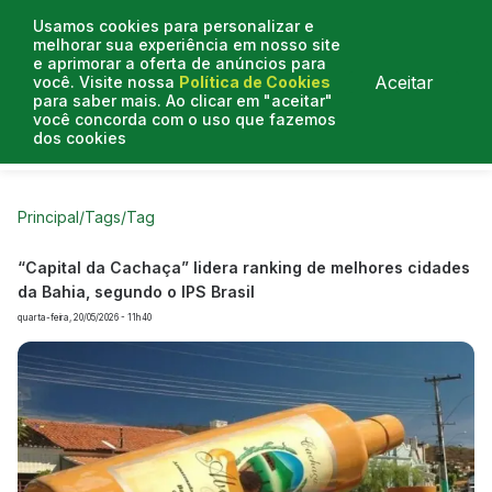
Usamos cookies para personalizar e
melhorar sua experiência em nosso site
e aprimorar a oferta de anúncios para
Aceitar
você. Visite nossa
Política de Cookies
para saber mais. Ao clicar em "aceitar"
você concorda com o uso que fazemos
dos cookies
Curtas do Poder
Artigos
Entrevistas
Podcasts
Principal
/
Tags
/
Tag
“Capital da Cachaça” lidera ranking de melhores cidades
da Bahia, segundo o IPS Brasil
quarta-feira, 20/05/2026 - 11h40