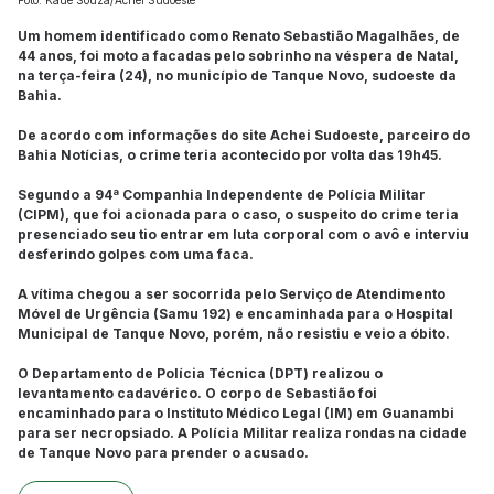
Foto: Kauê Souza/Achei Sudoeste
Um homem identificado como Renato Sebastião Magalhães, de
44 anos, foi moto a facadas pelo sobrinho na véspera de Natal,
na terça-feira (24), no município de Tanque Novo, sudoeste da
Bahia.
De acordo com informações do site Achei Sudoeste, parceiro do
Bahia Notícias, o crime teria acontecido por volta das 19h45.
Segundo a 94ª Companhia Independente de Polícia Militar
(CIPM), que foi acionada para o caso, o suspeito do crime teria
presenciado seu tio entrar em luta corporal com o avô e interviu
desferindo golpes com uma faca.
A vítima chegou a ser socorrida pelo Serviço de Atendimento
Móvel de Urgência (Samu 192) e encaminhada para o Hospital
Municipal de Tanque Novo, porém, não resistiu e veio a óbito.
O Departamento de Polícia Técnica (DPT) realizou o
levantamento cadavérico. O corpo de Sebastião foi
encaminhado para o Instituto Médico Legal (IM) em Guanambi
para ser necropsiado. A Polícia Militar realiza rondas na cidade
de Tanque Novo para prender o acusado.