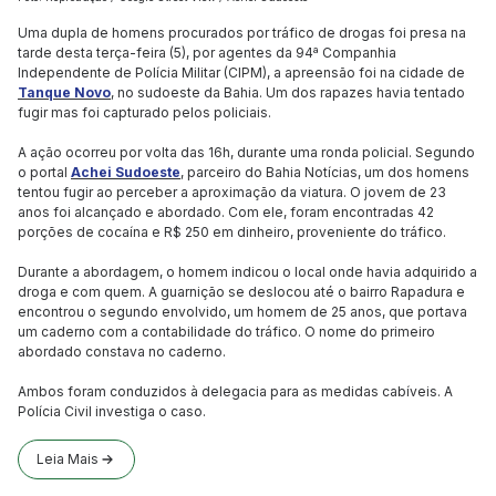
Uma dupla de homens procurados por tráfico de drogas foi presa na
tarde desta terça-feira (5), por agentes da 94ª Companhia
Independente de Polícia Militar (CIPM), a apreensão foi na cidade de
Tanque Novo
, no sudoeste da Bahia. Um dos rapazes havia tentado
fugir mas foi capturado pelos policiais.
A ação ocorreu por volta das 16h, durante uma ronda policial. Segundo
o portal
Achei Sudoeste
, parceiro do Bahia Notícias, um dos homens
tentou fugir ao perceber a aproximação da viatura. O jovem de 23
anos foi alcançado e abordado. Com ele, foram encontradas 42
porções de cocaína e R$ 250 em dinheiro, proveniente do tráfico.
Durante a abordagem, o homem indicou o local onde havia adquirido a
droga e com quem. A guarnição se deslocou até o bairro Rapadura e
encontrou o segundo envolvido, um homem de 25 anos, que portava
um caderno com a contabilidade do tráfico. O nome do primeiro
abordado constava no caderno.
Ambos foram conduzidos à delegacia para as medidas cabíveis. A
Polícia Civil investiga o caso.
Leia Mais