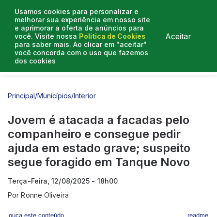
Usamos cookies para personalizar e
melhorar sua experiência em nosso site
e aprimorar a oferta de anúncios para
Aceitar
você. Visite nossa
Política de Cookies
para saber mais. Ao clicar em "aceitar"
você concorda com o uso que fazemos
dos cookies
Entrevistas
Artigos
Principal
/
Municípios
/
Interior
Jovem é atacada a facadas pelo
companheiro e consegue pedir
ajuda em estado grave; suspeito
segue foragido em Tanque Novo
Terça-Feira, 12/08/2025 - 18h00
Por
Ronne Oliveira
ouça este conteúdo
readme