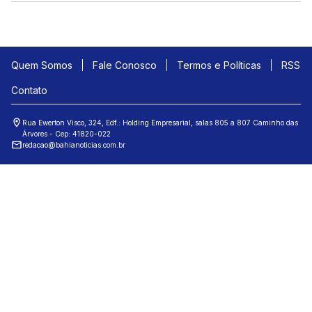
Quem Somos
Fale Conosco
Termos e Políticas
RSS
Contato
Rua Ewerton Visco, 324, Edf.: Holding Empresarial, salas 805 a 807 Caminho das
Árvores - Cep: 41820-022
redacao@bahianoticias.com.br