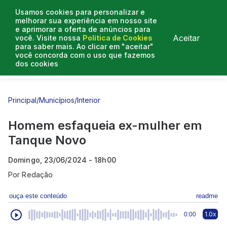
Usamos cookies para personalizar e
melhorar sua experiência em nosso site
e aprimorar a oferta de anúncios para
Aceitar
você. Visite nossa
Política de Cookies
para saber mais. Ao clicar em "aceitar"
você concorda com o uso que fazemos
dos cookies
Entrevistas
Artigos
Principal
/
Municípios
/
Interior
Homem esfaqueia ex-mulher em
Tanque Novo
Domingo, 23/06/2024 - 18h00
Por
Redação
ouça este conteúdo
readme
1.0x
0:00