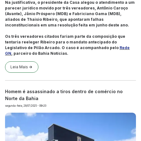
Na justificativa, o presidente da Casa alegou o atendimento a um
parecer jurídico movido por três vereadores, Antônio Caroço
(Avante), Jânio Próspero (MDB) e Fabriciano Gama (MDB),
aliados de Thaisio Ribeiro, que apontaram falhas
inconstitucionais em uma resolução feita em junho deste ano.
Os três vereadores citados fariam parte da composição que
tentaria reeleger Ribeiro para o mandato antecipado do
Legislativo de Pilão Arcado. O caso é acompanhado pelo
Rede
GN
, parceiro do Bahia Notícias.
Leia Mais
Homem é assassinado a tiros dentro de comércio no
Norte da Bahia
segunda-feira, 28/07/2025 - 09h20