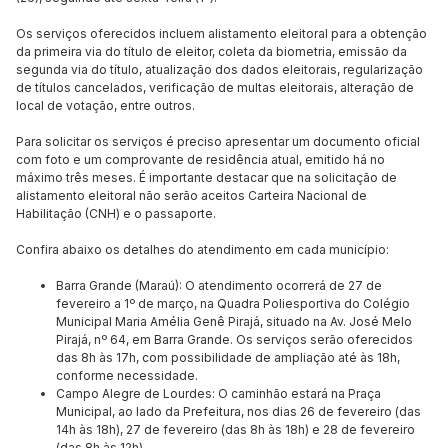
Os serviços oferecidos incluem alistamento eleitoral para a obtenção
da primeira via do título de eleitor, coleta da biometria, emissão da
segunda via do título, atualização dos dados eleitorais, regularização
de títulos cancelados, verificação de multas eleitorais, alteração de
local de votação, entre outros.
Para solicitar os serviços é preciso apresentar um documento oficial
com foto e um comprovante de residência atual, emitido há no
máximo três meses. É importante destacar que na solicitação de
alistamento eleitoral não serão aceitos Carteira Nacional de
Habilitação (CNH) e o passaporte.
Confira abaixo os detalhes do atendimento em cada município:
Barra Grande (Maraú): O atendimento ocorrerá de 27 de
fevereiro a 1º de março, na Quadra Poliesportiva do Colégio
Municipal Maria Amélia Genê Pirajá, situado na Av. José Melo
Pirajá, nº 64, em Barra Grande. Os serviços serão oferecidos
das 8h às 17h, com possibilidade de ampliação até às 18h,
conforme necessidade.
Campo Alegre de Lourdes: O caminhão estará na Praça
Municipal, ao lado da Prefeitura, nos dias 26 de fevereiro (das
14h às 18h), 27 de fevereiro (das 8h às 18h) e 28 de fevereiro
(das 8h às 12h).