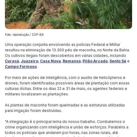
Foto: reprodução / SSP-BA
Uma operação conjunta envolvendo as polícias Federal e Militar
resultou na eliminação de 13.300 pés de maconha, no Norte da Bahia.
Os cultivos ilegais foram descobertos em várias cidades, incluindo
Curaçá
,
Juazeiro
,
Casa Nova
,
Remanso
,
Pilão Arcado
,
Sento Sé
e
Campo Formoso
.
Por meio de ações de inteligência, com o auxílio de helicópteros e
drones, foram identificadas possíveis áreas de plantação com essas
culturas ilícitas. Entre os dias 22 e 31 de maio, os agentes federais e
militares localizaram as plantações.
As plantas de maconha foram queimadas e as estruturas utilizadas
para irrigação foram destruídas.
"A integração é o principal lema do nosso trabalho. Combatemos o
crime organizando com inteligência e união de esforços. Parabéns a
todos os policiais que andaram por horas, nas zonas rurais, até