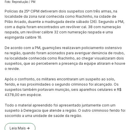
Foto: Reprodução / PM
Polícias da 25ª CIPM detiveram dois suspeitos com três armas, na
localidade da zona rural conhecida como Riachinho, na cidade de
Pilão Arcado, duarnte a madrugada deste sábado (26). Segundo a PM,
com a dupla foram encontrados um revólver cal. 38 com numeração
raspada, um revólver calibre 32 com numeração raspada e uma
espingarda calibre 16.
De acordo com a PM, guarnições realizavam policiamento ostensivo
na região, quando foram acionados para averiguar denúncia de roubo,
na localidade conhecida como Riachinho, ao chegar visualizaram dois
suspeitos, que ao perceberem a presença da equipe atiraram e houve
o revide.
Após o confronto, os militares encontraram um suspeito ao solo,
ferido, e nas proximidades o segundo criminoso foi alcançado. Os
suspeitos também portavam munição, seis aparelhos celulares e R$
4378,00 em espécie.
Todo o material apreendido foi apresentado juntamente com um
suspeito à Delegacia que atende a região. O outro criminoso ferido foi
socorrido a uma unidade de saúde da região.
Leia Mais