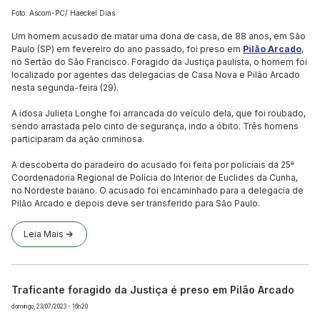
Foto: Ascom-PC/ Haeckel Dias
Um homem acusado de matar uma dona de casa, de 88 anos, em São
Paulo (SP) em fevereiro do ano passado, foi preso em
Pilão Arcado
,
no Sertão do São Francisco. Foragido da Justiça paulista, o homem foi
localizado por agentes das delegacias de Casa Nova e Pilão Arcado
nesta segunda-feira (29).
A idosa Julieta Longhe foi arrancada do veículo dela, que foi roubado,
sendo arrastada pelo cinto de segurança, indo a óbito. Três homens
participaram da ação criminosa.
A descoberta do paradeiro do acusado foi feita por policiais da 25ª
Coordenadoria Regional de Polícia do Interior de Euclides da Cunha,
no Nordeste baiano. O acusado foi encaminhado para a delegacia de
Pilão Arcado e depois deve ser transferido para São Paulo.
Leia Mais
Traficante foragido da Justiça é preso em Pilão Arcado
domingo, 23/07/2023 - 16h20