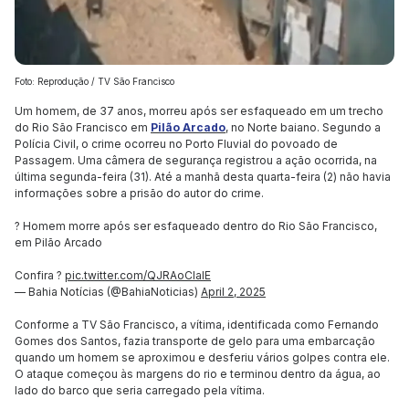
Foto: Reprodução / TV São Francisco
Um homem, de 37 anos, morreu após ser esfaqueado em um trecho
do Rio São Francisco em
Pilão Arcado
, no Norte baiano. Segundo a
Polícia Civil, o crime ocorreu no Porto Fluvial do povoado de
Passagem. Uma câmera de segurança registrou a ação ocorrida, na
última segunda-feira (31). Até a manhã desta quarta-feira (2) não havia
informações sobre a prisão do autor do crime.
? Homem morre após ser esfaqueado dentro do Rio São Francisco,
em Pilão Arcado
Confira ?
pic.twitter.com/QJRAoClalE
— Bahia Notícias (@BahiaNoticias)
April 2, 2025
Conforme a TV São Francisco, a vítima, identificada como Fernando
Gomes dos Santos, fazia transporte de gelo para uma embarcação
quando um homem se aproximou e desferiu vários golpes contra ele.
O ataque começou às margens do rio e terminou dentro da água, ao
lado do barco que seria carregado pela vítima.