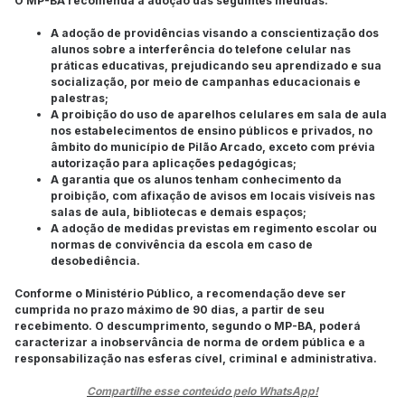
O MP-BA recomenda a adoção das seguintes medidas:
A adoção de providências visando a conscientização dos
alunos sobre a interferência do telefone celular nas
práticas educativas, prejudicando seu aprendizado e sua
socialização, por meio de campanhas educacionais e
palestras;
A proibição do uso de aparelhos celulares em sala de aula
nos estabelecimentos de ensino públicos e privados, no
âmbito do município de Pilão Arcado, exceto com prévia
autorização para aplicações pedagógicas;
A garantia que os alunos tenham conhecimento da
proibição, com afixação de avisos em locais visíveis nas
salas de aula, bibliotecas e demais espaços;
A adoção de medidas previstas em regimento escolar ou
normas de convivência da escola em caso de
desobediência.
Conforme o Ministério Público, a recomendação deve ser
cumprida no prazo máximo de 90 dias, a partir de seu
recebimento. O descumprimento, segundo o MP-BA, poderá
caracterizar a inobservância de norma de ordem pública e a
responsabilização nas esferas cível, criminal e administrativa.
Compartilhe esse conteúdo pelo WhatsApp!