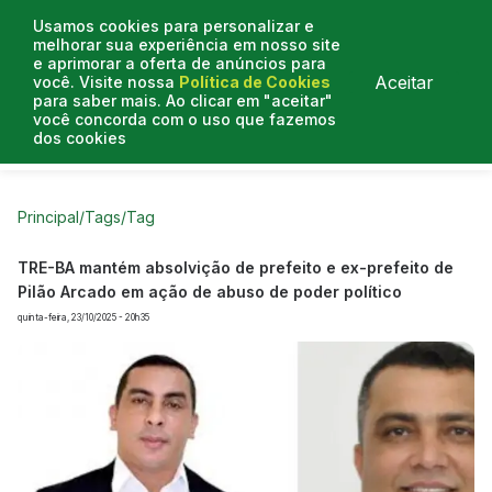
Usamos cookies para personalizar e
melhorar sua experiência em nosso site
e aprimorar a oferta de anúncios para
Aceitar
você. Visite nossa
Política de Cookies
para saber mais. Ao clicar em "aceitar"
você concorda com o uso que fazemos
dos cookies
Curtas do Poder
Artigos
Entrevistas
Podcasts
Principal
/
Tags
/
Tag
TRE-BA mantém absolvição de prefeito e ex-prefeito de
Pilão Arcado em ação de abuso de poder político
quinta-feira, 23/10/2025 - 20h35