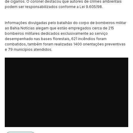
de cigarros. O coronel destacou que autores de crimes ambientais
podem ser responsabilizados conforme a Lei 9.605/98.
Informações divulgadas pelo batalhão do corpo de bombeiros militar
ao Bahia Notícias alegam que estão empregados cerca de 215
bombeiros militares dedicados exclusivamente ao serviço
desempenhado nas bases florestais, 621 incêndios foram
combatidos, também foram realizadas 1400 orientações preventivas
e 79 municípios atendidos.