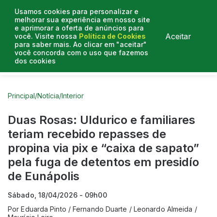
Usamos cookies para personalizar e
melhorar sua experiência em nosso site
e aprimorar a oferta de anúncios para
Aceitar
você. Visite nossa
Política de Cookies
para saber mais. Ao clicar em "aceitar"
você concorda com o uso que fazemos
dos cookies
Curtas do Poder
Artigos
Entrevistas
Podcasts
Principal
/
Notícia
/
Interior
Duas Rosas: Uldurico e familiares
teriam recebido repasses de
propina via pix e “caixa de sapato”
pela fuga de detentos em presidío
de Eunápolis
Sábado, 18/04/2026 - 09h00
Por
Eduarda Pinto / Fernando Duarte / Leonardo Almeida /