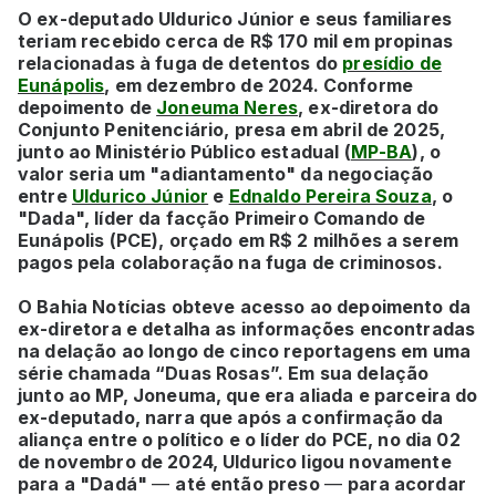
O ex-deputado Uldurico Júnior e seus familiares
teriam recebido cerca de R$ 170 mil em propinas
relacionadas à fuga de detentos do
presídio de
Eunápolis
, em dezembro de 2024. Conforme
depoimento de
Joneuma Neres
, ex-diretora do
Conjunto Penitenciário, presa em abril de 2025,
junto ao Ministério Público estadual (
MP-BA
), o
valor seria um "adiantamento" da negociação
entre
Uldurico Júnior
e
Ednaldo Pereira Souza
, o
"Dada", líder da facção Primeiro Comando de
Eunápolis (PCE), orçado em R$ 2 milhões a serem
pagos pela colaboração na fuga de criminosos.
O Bahia Notícias obteve acesso ao depoimento da
ex-diretora e detalha as informações encontradas
na delação ao longo de cinco reportagens em uma
série chamada “Duas Rosas”.
Em sua delação
junto ao MP, Joneuma, que era aliada e parceira do
ex-deputado, narra que após a confirmação da
aliança entre o político e o líder do PCE, no dia 02
de novembro de 2024, Uldurico ligou novamente
para a "Dadá"
—
até então preso
—
para acordar