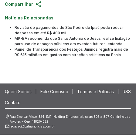
Compartilhar
Notícias Relacionadas
Revisão de pagamentos de São Pedro de Ipiaú pode reduzir
despesas em até R$ 400 mil
MP-BA recomenda que Santo Antônio de Jesus realize licitação
para uso de espaços públicos em eventos futuros; entenda
Painel de Transparência dos Festejos Juninos registra mais de
R$ 615 milhões em gastos com atrações artísticas na Bahia
Quem Somos
Fale Conosco
Termos e Políticas
RSS
Contato
Rua Ewerton Visco, 324, Edf.: Holding Empresarial, salas 805 a 807 Caminho das
Árvores - Cep: 41820-022
redacao@bahianoticias.com.br