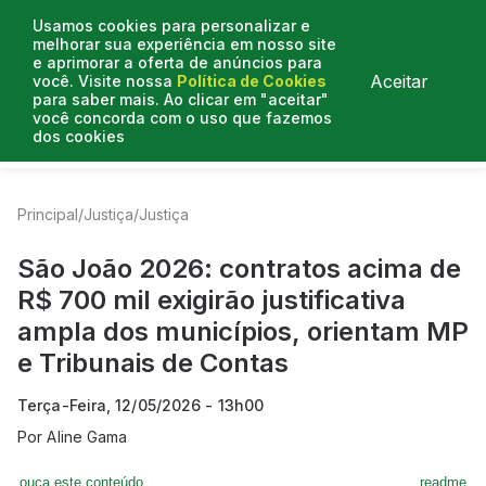
Usamos cookies para personalizar e
melhorar sua experiência em nosso site
e aprimorar a oferta de anúncios para
Aceitar
você. Visite nossa
Política de Cookies
para saber mais. Ao clicar em "aceitar"
você concorda com o uso que fazemos
dos cookies
Entrevistas
Artigos
Colunistas
Mais de Justiça
Principal
/
Justiça
/
Justiça
São João 2026: contratos acima de
R$ 700 mil exigirão justificativa
ampla dos municípios, orientam MP
e Tribunais de Contas
Terça-Feira, 12/05/2026 - 13h00
Por
Aline Gama
ouça este conteúdo
readme