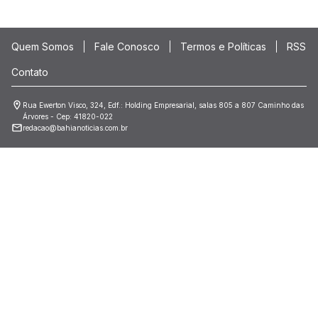
Quem Somos
Fale Conosco
Termos e Políticas
RSS
Contato
Rua Ewerton Visco, 324, Edf.: Holding Empresarial, salas 805 a 807 Caminho das
Árvores - Cep: 41820-022
redacao@bahianoticias.com.br