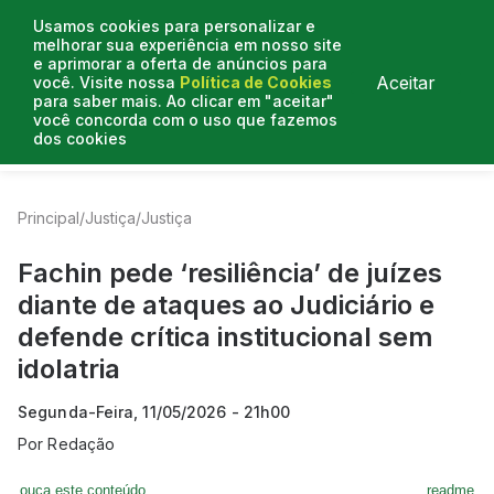
Usamos cookies para personalizar e
melhorar sua experiência em nosso site
e aprimorar a oferta de anúncios para
Aceitar
você. Visite nossa
Política de Cookies
para saber mais. Ao clicar em "aceitar"
você concorda com o uso que fazemos
dos cookies
Entrevistas
Artigos
Colunistas
Mais de Justiça
Principal
/
Justiça
/
Justiça
Fachin pede ‘resiliência’ de juízes
diante de ataques ao Judiciário e
defende crítica institucional sem
idolatria
Segunda-Feira, 11/05/2026 - 21h00
Por
Redação
ouça este conteúdo
readme