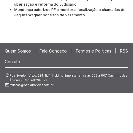
uberização e reforma do Judiciário
Mendonça autorizou PF a monitorar localização e chamadas de
Jaques Wagner por risco de vazamento
Quem Somos
Fale Conosco
Termos e Políticas
RSS
Contato
Rua Ewerton Visco, 324, Edf.: Holding Empresarial, salas 805 a 807 Caminho das
Árvores - Cep: 41820-022
redacao@bahianoticias.com.br