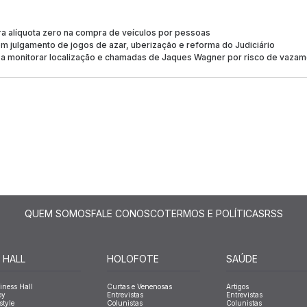
ra alíquota zero na compra de veículos por pessoas
 julgamento de jogos de azar, uberização e reforma do Judiciário
a monitorar localização e chamadas de Jaques Wagner por risco de vaza
QUEM SOMOS
FALE CONOSCO
TERMOS E POLÍTICAS
RSS
 HALL
HOLOFOTE
SAÚDE
iness Hall
Curtas e Venenosas
Artigos
oy
Entrevistas
Entrevistas
style
Colunistas
Colunistas