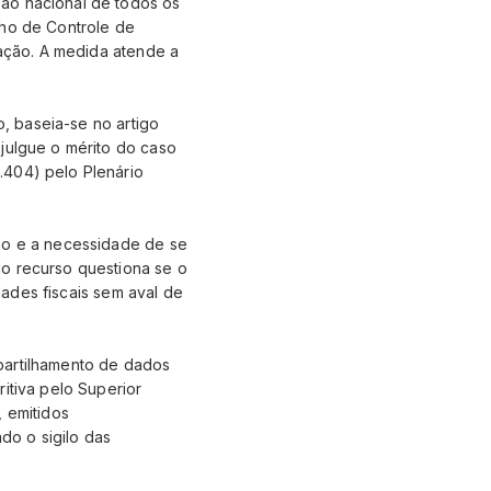
são nacional de todos os
lho de Controle de
gação. A medida atende a
o, baseia-se no artigo
 julgue o mérito do caso
.404) pelo Plenário
tão e a necessidade de se
do recurso questiona se o
idades fiscais sem aval de
partilhamento de dados
itiva pelo Superior
, emitidos
do o sigilo das