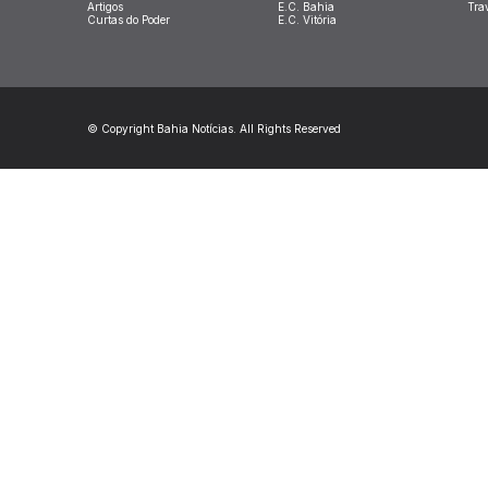
Artigos
E.C. Bahia
Tra
Curtas do Poder
E.C. Vitória
© Copyright Bahia Notícias. All Rights Reserved