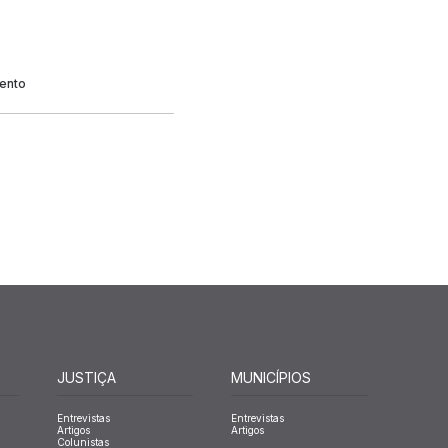
mento
JUSTIÇA
MUNICÍPIOS
Entrevistas
Entrevistas
Artigos
Artigos
Colunistas