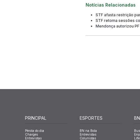
Notícias Relacionadas
STF afasta restrição pa
STF retoma sessões com
Mendonça autorizou PF 
PRINCIPAL
ESPORTES
BN
Pérola do dia
BN na Bola
Bus
Charges
Entrevistas
Enj
Entrevistas
Colunistas
Life