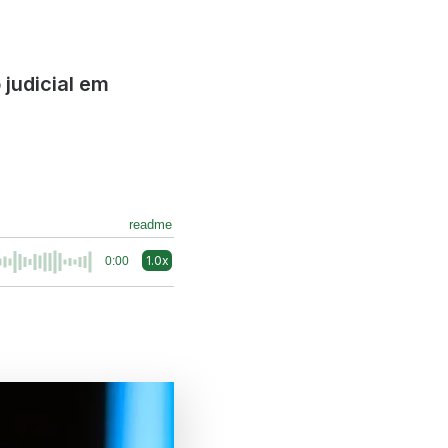
judicial em
readme
1.0x
0:00