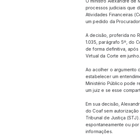
O ministro Alexandre de 
processos judiciais que 
Atividades Financeiras (C
um pedido da Procuradori
A decisão, proferida no R
1.035, parágrafo 5º, do 
de forma definitiva, apó
Virtual da Corte em junho.
Ao acolher o argumento d
estabelecer um entendime
Ministério Público pode re
um juiz e se esse compart
Em sua decisão, Alexandr
do Coaf sem autorização j
Tribunal de Justiça (STJ)
espontaneamente ou por s
informações.