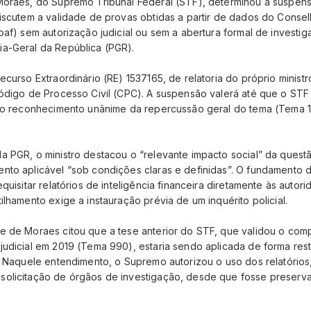
Moraes, do Supremo Tribunal Federal (STF), determinou a suspen
discutem a validade de provas obtidas a partir de dados do Conse
oaf) sem autorização judicial ou sem a abertura formal de investi
a-Geral da República (PGR).
ecurso Extraordinário (RE) 1537165, de relatoria do próprio ministr
Código de Processo Civil (CPC). A suspensão valerá até que o STF
s o reconhecimento unânime da repercussão geral do tema (Tema 1
a PGR, o ministro destacou o “relevante impacto social” da ques
nto aplicável “sob condições claras e definidas”. O fundamento 
quisitar relatórios de inteligência financeira diretamente às autor
ilhamento exige a instauração prévia de um inquérito policial.
e de Moraes citou que a tese anterior do STF, que validou o com
udicial em 2019 (Tema 990), estaria sendo aplicada de forma restr
. Naquele entendimento, o Supremo autorizou o uso dos relatórios
olicitação de órgãos de investigação, desde que fosse preserva