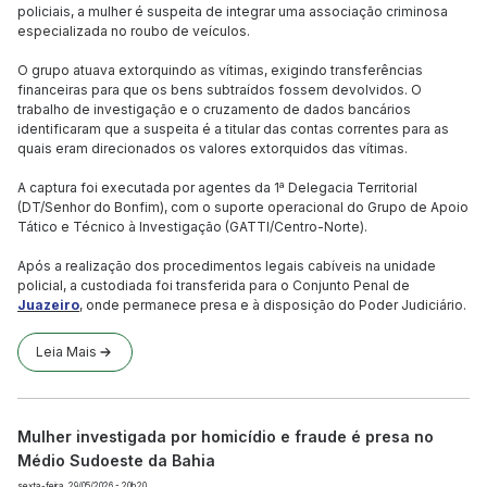
policiais, a mulher é suspeita de integrar uma associação criminosa
especializada no roubo de veículos.
O grupo atuava extorquindo as vítimas, exigindo transferências
financeiras para que os bens subtraídos fossem devolvidos. O
trabalho de investigação e o cruzamento de dados bancários
identificaram que a suspeita é a titular das contas correntes para as
quais eram direcionados os valores extorquidos das vítimas.
A captura foi executada por agentes da 1ª Delegacia Territorial
(DT/Senhor do Bonfim), com o suporte operacional do Grupo de Apoio
Tático e Técnico à Investigação (GATTI/Centro-Norte).
Após a realização dos procedimentos legais cabíveis na unidade
policial, a custodiada foi transferida para o Conjunto Penal de
Juazeiro
, onde permanece presa e à disposição do Poder Judiciário.
Leia Mais
Mulher investigada por homicídio e fraude é presa no
Médio Sudoeste da Bahia
sexta-feira, 29/05/2026 - 20h20