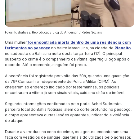
Fotos ilustrativas: Reprodução / Blog do Anderson / Redes Sociais
Uma mulher
foi encontrada morta dentro de uma residência com
ferimentos no pescoço
no bairro Maracujina, na cidade de
Planalto
,
no sudoeste da Bahia, na noite desta terça-feira (17). O principal
suspeito do crime é o companheiro da vítima, que fugiu logo após o
ocorrido. Até o momento, ninguém foi preso.
A ocorrência foi registrada por volta das 20h, quando uma guarnição
da 79ª Companhia Independente de Polícia Militar (CIPM). Ao
chegarem ao endereço indicado por testemunhas, os policiais
encontraram a vítima já sem sinais vitais, caída no chão do imóvel.
Segundo informações confirmadas pelo portal Achei Sudoeste,
parceiro local do Bahia Notícias, além do corte profundo no pescoço,
o corpo apresentava outras lesões aparentes, indicando a violência
do ataque.
Durante a varredura na cena do crime, os agentes encontraram uma
faca com vestígios de sangue, que teria sido utilizada pelo agressor.