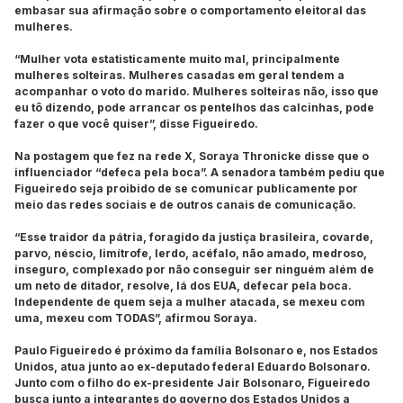
embasar sua afirmação sobre o comportamento eleitoral das
mulheres.
“Mulher vota estatisticamente muito mal, principalmente
mulheres solteiras. Mulheres casadas em geral tendem a
acompanhar o voto do marido. Mulheres solteiras não, isso que
eu tô dizendo, pode arrancar os pentelhos das calcinhas, pode
fazer o que você quiser”, disse Figueiredo.
Na postagem que fez na rede X, Soraya Thronicke disse que o
influenciador “defeca pela boca”. A senadora também pediu que
Figueiredo seja proibido de se comunicar publicamente por
meio das redes sociais e de outros canais de comunicação.
“Esse traidor da pátria, foragido da justiça brasileira, covarde,
parvo, néscio, limítrofe, lerdo, acéfalo, não amado, medroso,
inseguro, complexado por não conseguir ser ninguém além de
um neto de ditador, resolve, lá dos EUA, defecar pela boca.
Independente de quem seja a mulher atacada, se mexeu com
uma, mexeu com TODAS”, afirmou Soraya.
Paulo Figueiredo é próximo da família Bolsonaro e, nos Estados
Unidos, atua junto ao ex-deputado federal Eduardo Bolsonaro.
Junto com o filho do ex-presidente Jair Bolsonaro, Figueiredo
busca junto a integrantes do governo dos Estados Unidos a