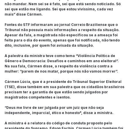
não mandar. Nem sei se é fato, sei que está sendo noticiado. Só
sei que estão me ligando. Sei que estou vivíssima, cada vez
mais” disse Cármen.
Fontes do STF informaram ao jornal Correio Braziliense que o
Tribunal não possuía mais informações a respeito da situação.
Apesar da fala, a magistrada não especificou se a ameaça foi
feita para o dia do evento, apenas que foi notificada, não tendo
dito, inclusive, por quem foi avisada da situação.
A palestra da ministra teve como tema “Violência Política de
Gênero e Democracia: Desafios e caminhos em ano eleitoral”.
Na sua fala, Cármen disse, a respeito da violência contra a
mulher: “parem de nos matar, porque nós não vamos morrer”.
Cármen Lúcia, que é a presidente do Tribunal Superior Eleitoral
(TSE), disse também em sua palestra que os cidadãos brasileiros
precisam ter a garantia de que estão sendo julgados por
magistrados competentes e isentos.
“Deus me livre de ser julgada por um juiz que não seja
independente, imparcial, ético e honesto", disse a ministra.
A ministra é a relatora do código de conduta proposto pelo
presidente do Supremo, Edson Fachin. Cármen Lúcia também foi