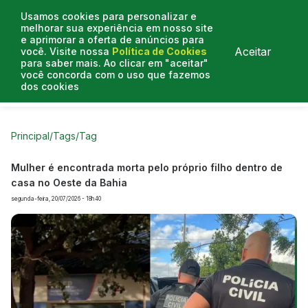
Usamos cookies para personalizar e
melhorar sua experiência em nosso site
e aprimorar a oferta de anúncios para
Aceitar
você. Visite nossa
Política de Cookies
para saber mais. Ao clicar em "aceitar"
você concorda com o uso que fazemos
dos cookies
Curtas do Poder
Artigos
Entrevistas
Podcasts
Principal
/
Tags
/
Tag
Mulher é encontrada morta pelo próprio filho dentro de
casa no Oeste da Bahia
segunda-feira, 20/07/2026 - 18h40