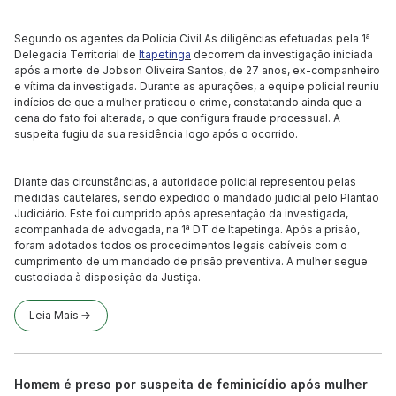
Segundo os agentes da Polícia Civil As diligências efetuadas pela 1ª
Delegacia Territorial de
Itapetinga
decorrem da investigação iniciada
após a morte de Jobson Oliveira Santos, de 27 anos, ex-companheiro
e vítima da investigada. Durante as apurações, a equipe policial reuniu
indícios de que a mulher praticou o crime, constatando ainda que a
cena do fato foi alterada, o que configura fraude processual. A
suspeita fugiu da sua residência logo após o ocorrido.
Diante das circunstâncias, a autoridade policial representou pelas
medidas cautelares, sendo expedido o mandado judicial pelo Plantão
Judiciário. Este foi cumprido após apresentação da investigada,
acompanhada de advogada, na 1ª DT de Itapetinga. Após a prisão,
foram adotados todos os procedimentos legais cabíveis com o
cumprimento de um mandado de prisão preventiva. A mulher segue
custodiada à disposição da Justiça.
Leia Mais
Homem é preso por suspeita de feminicídio após mulher