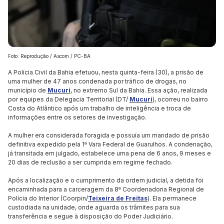
Foto: Reprodução / Ascom / PC-BA
A Polícia Civil da Bahia efetuou, nesta quinta-feira (30), a prisão de
uma mulher de 47 anos condenada por tráfico de drogas, no
município de
Mucuri
, no extremo Sul da Bahia. Essa ação, realizada
por equipes da Delegacia Territorial (DT/
Mucuri
), ocorreu no bairro
Costa do Atlântico após um trabalho de inteligência e troca de
informações entre os setores de investigação.
A mulher era considerada foragida e possuía um mandado de prisão
definitiva expedido pela 1ª Vara Federal de Guarulhos. A condenação,
já transitada em julgado, estabelece uma pena de 6 anos, 9 meses e
20 dias de reclusão a ser cumprida em regime fechado.
Após a localização e o cumprimento da ordem judicial, a detida foi
encaminhada para a carceragem da 8ª Coordenadoria Regional de
Polícia do Interior (Coorpin/
Teixeira de Freitas
). Ela permanece
custodiada na unidade, onde aguarda os trâmites para sua
transferência e segue à disposição do Poder Judiciário.