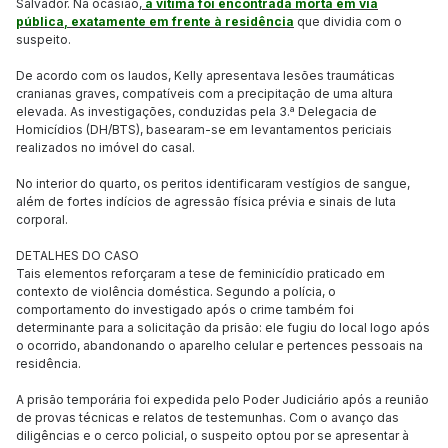
Salvador. Na ocasião,
a vítima foi encontrada morta em via
pública, exatamente em frente à residência
que dividia com o
suspeito.
De acordo com os laudos, Kelly apresentava lesões traumáticas
cranianas graves, compatíveis com a precipitação de uma altura
elevada. As investigações, conduzidas pela 3.ª Delegacia de
Homicídios (DH/BTS), basearam-se em levantamentos periciais
realizados no imóvel do casal.
No interior do quarto, os peritos identificaram vestígios de sangue,
além de fortes indícios de agressão física prévia e sinais de luta
corporal.
DETALHES DO CASO
Tais elementos reforçaram a tese de feminicídio praticado em
contexto de violência doméstica. Segundo a polícia, o
comportamento do investigado após o crime também foi
determinante para a solicitação da prisão: ele fugiu do local logo após
o ocorrido, abandonando o aparelho celular e pertences pessoais na
residência.
A prisão temporária foi expedida pelo Poder Judiciário após a reunião
de provas técnicas e relatos de testemunhas. Com o avanço das
diligências e o cerco policial, o suspeito optou por se apresentar à