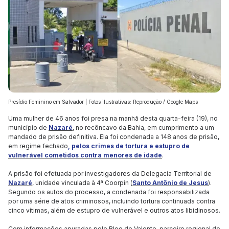
Presídio Feminino em Salvador | Fotos ilustrativas: Reprodução / Google Maps
Uma mulher de 46 anos foi presa na manhã desta quarta-feira (19), no
município de
Nazaré
, no recôncavo da Bahia, em cumprimento a um
mandado de prisão definitiva. Ela foi condenada a 148 anos de prisão,
em regime fechado
, pelos crimes de tortura e estupro de
vulnerável cometidos contra menores de idade
.
A prisão foi efetuada por investigadores da Delegacia Territorial de
Nazaré
, unidade vinculada à 4ª Coorpin (
Santo Antônio de Jesus
).
Segundo os autos do processo, a condenada foi responsabilizada
por uma série de atos criminosos, incluindo tortura continuada contra
cinco vítimas, além de estupro de vulnerável e outros atos libidinosos.
Com informações apuradas pelo Blog do Valente, parceiro regional do