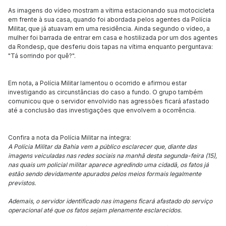
As imagens do vídeo mostram a vítima estacionando sua motocicleta
em frente à sua casa, quando foi abordada pelos agentes da Polícia
Militar, que já atuavam em uma residência. Ainda segundo o vídeo, a
mulher foi barrada de entrar em casa e hostilizada por um dos agentes
da Rondesp, que desferiu dois tapas na vítima enquanto perguntava:
"Tá sorrindo por quê?".
Em nota, a Polícia Militar lamentou o ocorrido e afirmou estar
investigando as circunstâncias do caso a fundo. O grupo também
comunicou que o servidor envolvido nas agressões ficará afastado
até a conclusão das investigações que envolvem a ocorrência.
Confira a nota da Polícia Militar na íntegra:
A Polícia Militar da Bahia vem a público esclarecer que, diante das
imagens veiculadas nas redes sociais na manhã desta segunda-feira (15),
nas quais um policial militar aparece agredindo uma cidadã, os fatos já
estão sendo devidamente apurados pelos meios formais legalmente
previstos.
Ademais, o servidor identificado nas imagens ficará afastado do serviço
operacional até que os fatos sejam plenamente esclarecidos.