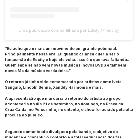
Uma publicação compartilhada por Edcity (@edcity)
“Eu acho que é mais um movimento em grande potencial.
Principalmente nessa era. Eu quando criança queria ser o
fantasmão de Edcity e hoje ele volta. Isso é o que tava faltando...
Quem sabe se não vem novas músicas, novos DVDS e também
novos fãs da música verdadeira.”
O retorno já tinha sido comemorado por artistas como Ivete
Sangalo, Lincoln Senna, Xanddy Harmonia e mais.
A apresentação que marcaria o retorno do artista ao grupo
aconteceria no dia 21 de setembro, no domingo, na Praça da
Cruz Caída, no Pelourinho, no entanto, o show foi adiado pela alta
procura do público.
Segundo comunicado divulgado pela banda, o objetivo da
mudança é "garantir o conforto e a total segurança" dos fãs.