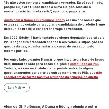
“Eu não estou como pré-candidato a vereador. Eu só sou filiado,
porque eu já era filiado desde a outra eleição. Mas até o
momento, não tem nada certo”, apontou o pagodeiro.
Junto com A Dama e O Polêmico, Edcity
era um dos nomes que
estava sendo cotado para apoiar a candidatura do prefeito Bruno
Reis (União Brasil) e concorrer a vaga de vereador.
Em 2022, Edcity já havia tentado se eleger deputado federal pelo
PP. O pagodeiro arrecadou apenas 6.492 votos. A suposição era
que, desta vez, o cantor tentaria o cargo de vereador, pelo
mesmo partido.
Por outro lado, o cantor Kannário, que integrava a base de Bruno
Reis, mudou de lado para essas eleições e
está filiado ao PSB
.
Todavia, a associação dele com o partido enfrenta alguns
questionamentos por parte de outros membros do PSB, que
não
receberam de forma positiva a filiação do príncipe do guetto
.
Leia Mais
Além de Oh Polêmico, A Dama e Edcity, relembre outro