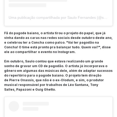
Uma publicação compartilhada por Saulo Fernandes (@saulooficial)
Fã do pagode baiano, o artista tirou o projeto do papel, que já
vinha dando as caras nas redes sociais desde outubro deste ano,
e celebrou ter a Concha como palco. "Vai ter pagodão na
Concha! O time está pronto pra balançar tudo. Quem vai?", disse
ele ao compartilhar o evento no Instagram.
Em outubro, Saulo contou que estava realizando um grande
sonho de gravar um CD de pagodão. O artista já incorporava o
gênero em algumas das músicas dele, além de adaptar sucessos
do repertório para o pagode baiano. O projeto tem direção
de Pierre Onassis, que não é o ex-Olodum, e sim, o produtor
musical responsável por trabalhos de Léo Santana, Tony
Salles, Papazoni e Guig Ghetto.