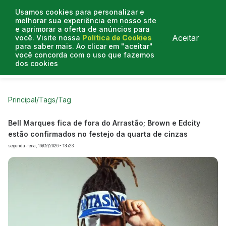
Usamos cookies para personalizar e
melhorar sua experiência em nosso site
e aprimorar a oferta de anúncios para
Aceitar
você. Visite nossa
Política de Cookies
para saber mais. Ao clicar em "aceitar"
você concorda com o uso que fazemos
dos cookies
Curtas do Poder
Artigos
Entrevistas
Podcasts
Principal
/
Tags
/
Tag
Bell Marques fica de fora do Arrastão; Brown e Edcity
estão confirmados no festejo da quarta de cinzas
segunda-feira, 16/02/2026 - 13h23