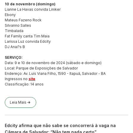
10 de novembro (domingo)
Lianne La Havas convida Liniker
Ebony
Mateus Fazeno Rock
Silvanno Salles
Timbalada
Fat Family canta Tim Maia
Larissa Luz convida Edcity
DJ Anai?s B
SERVIÇO:
Data: 9 e 10 de novembro de 2024 (sábado e domingo)
Local: Parque de Exposições de Salvador
Endereço: Av. Luís Viana Filho, 1590 - Itapuã, Salvador - BA
Ingressos no
site
Classificação: 14 anos
Leia Mais
Edcity afirma que não sabe se concorrerá à vaga na
Câmara de Salvador: “Não tem nada certo”