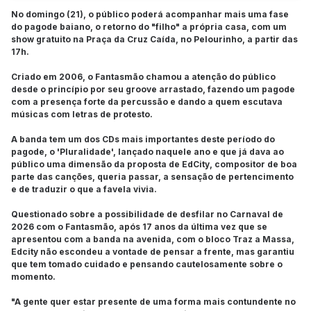
No domingo (21), o público poderá acompanhar mais uma fase
do pagode baiano, o retorno do "filho" a própria casa, com um
show gratuito na Praça da Cruz Caída, no Pelourinho, a partir das
17h.
Criado em 2006, o Fantasmão chamou a atenção do público
desde o princípio por seu groove arrastado, fazendo um pagode
com a presença forte da percussão e dando a quem escutava
músicas com letras de protesto.
A banda tem um dos CDs mais importantes deste período do
pagode, o 'Pluralidade', lançado naquele ano e que já dava ao
público uma dimensão da proposta de EdCity, compositor de boa
parte das canções, queria passar, a sensação de pertencimento
e de traduzir o que a favela vivia.
Questionado sobre a possibilidade de desfilar no Carnaval de
2026 com o Fantasmão, após 17 anos da última vez que se
apresentou com a banda na avenida, com o bloco Traz a Massa,
Edcity não escondeu a vontade de pensar a frente, mas garantiu
que tem tomado cuidado e pensando cautelosamente sobre o
momento.
"A gente quer estar presente de uma forma mais contundente no