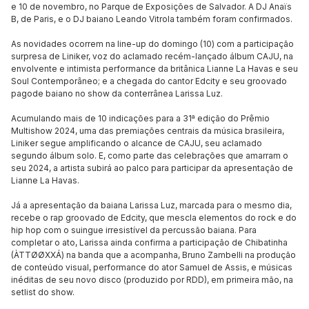
e 10 de novembro, no Parque de Exposições de Salvador. A DJ Anaïs
B, de Paris, e o DJ baiano Leando Vitrola também foram confirmados.
As novidades ocorrem na line-up do domingo (10) com a participação
surpresa de Liniker, voz do aclamado recém-lançado álbum CAJU, na
envolvente e intimista performance da britânica Lianne La Havas e seu
Soul Contemporâneo; e a chegada do cantor Edcity e seu groovado
pagode baiano no show da conterrânea Larissa Luz.
Acumulando mais de 10 indicações para a 31ª edição do Prêmio
Multishow 2024, uma das premiações centrais da música brasileira,
Liniker segue amplificando o alcance de CAJU, seu aclamado
segundo álbum solo. E, como parte das celebrações que amarram o
seu 2024, a artista subirá ao palco para participar da apresentação de
Lianne La Havas.
Já a apresentação da baiana Larissa Luz, marcada para o mesmo dia,
recebe o rap groovado de Edcity, que mescla elementos do rock e do
hip hop com o suingue irresistível da percussão baiana. Para
completar o ato, Larissa ainda confirma a participação de Chibatinha
(ÀTTØØXXÁ) na banda que a acompanha, Bruno Zambelli na produção
de conteúdo visual, performance do ator Samuel de Assis, e músicas
inéditas de seu novo disco (produzido por RDD), em primeira mão, na
setlist do show.