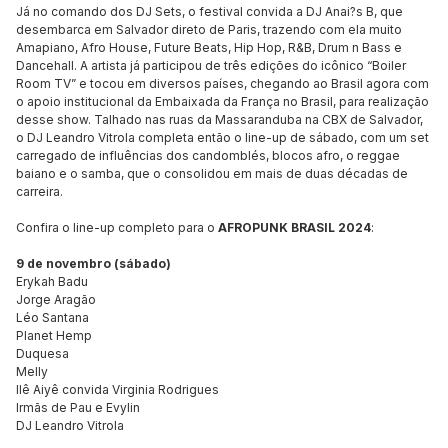
Já no comando dos DJ Sets, o festival convida a DJ Anai?s B, que
desembarca em Salvador direto de Paris, trazendo com ela muito
Amapiano, Afro House, Future Beats, Hip Hop, R&B, Drum n Bass e
Dancehall. A artista já participou de três edições do icônico “Boiler
Room TV” e tocou em diversos países, chegando ao Brasil agora com
o apoio institucional da Embaixada da França no Brasil, para realização
desse show. Talhado nas ruas da Massaranduba na CBX de Salvador,
o DJ Leandro Vitrola completa então o line-up de sábado, com um set
carregado de influências dos candomblés, blocos afro, o reggae
baiano e o samba, que o consolidou em mais de duas décadas de
carreira.
Confira o line-up completo para o
AFROPUNK BRASIL 2024
:
9 de novembro (sábado)
Erykah Badu
Jorge Aragão
Léo Santana
Planet Hemp
Duquesa
Melly
Ilê Aiyê convida Virginia Rodrigues
Irmãs de Pau e Evylin
DJ Leandro Vitrola