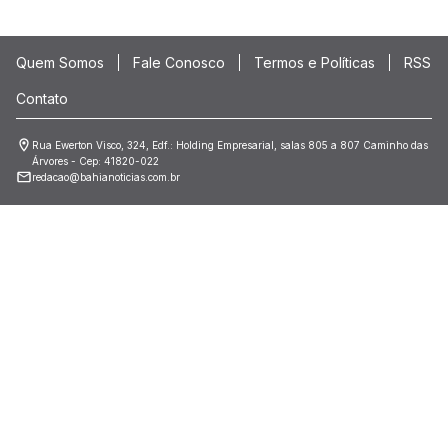
Quem Somos
Fale Conosco
Termos e Políticas
RSS
Contato
Rua Ewerton Visco, 324, Edf.: Holding Empresarial, salas 805 a 807 Caminho das
Árvores - Cep: 41820-022
redacao@bahianoticias.com.br