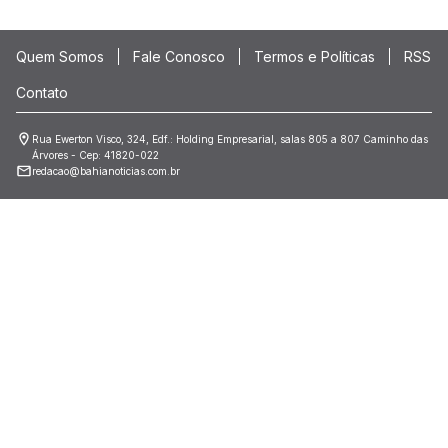
Quem Somos
Fale Conosco
Termos e Políticas
RSS
Contato
Rua Ewerton Visco, 324, Edf.: Holding Empresarial, salas 805 a 807 Caminho das
Árvores - Cep: 41820-022
redacao@bahianoticias.com.br