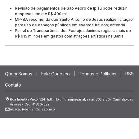
Revisão de pagamentos de São Pedro de Ipiaú pode reduzir
despesas em até R$ 400 mil
MP-BA recomenda que Santo Antônio de Jesus realize licitação
para uso de espaços públicos em eventos futuros; entenda
Painel de Transparência dos Festejos Juninos registra mais de
R$ 615 milhões em gastos com atrações artísticas na Bahia
Quem Somos
Fale Conosco
Termos e Políticas
RSS
Contato
Rua Ewerton Visco, 324, Edf.: Holding Empresarial, salas 805 a 807 Caminho das
Árvores - Cep: 41820-022
redacao@bahianoticias.com.br