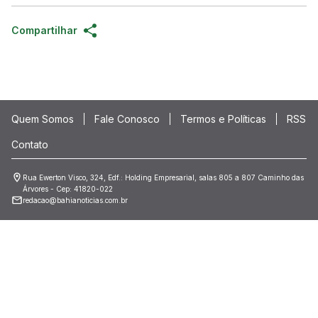
Compartilhar
Quem Somos
Fale Conosco
Termos e Políticas
RSS
Contato
Rua Ewerton Visco, 324, Edf.: Holding Empresarial, salas 805 a 807 Caminho das
Árvores - Cep: 41820-022
redacao@bahianoticias.com.br