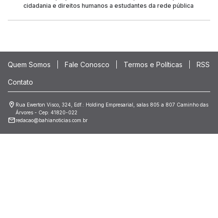
cidadania e direitos humanos a estudantes da rede pública
Quem Somos
Fale Conosco
Termos e Políticas
RSS
Contato
Rua Ewerton Visco, 324, Edf.: Holding Empresarial, salas 805 a 807 Caminho das
Árvores - Cep: 41820-022
redacao@bahianoticias.com.br