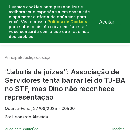
Usamos cookies para personalizar e
melhorar sua experiência em nosso site
e aprimorar a oferta de anúncios para
Aceitar
você. Visite nossa
Política de Cookies
para saber mais. Ao clicar em "aceitar"
você concorda com o uso que fazemos
dos cookies
Entrevistas
Artigos
Colunistas
Mais de Justiça
Principal
/
Justiça
/
Justiça
“Jabutis de juízes”: Associação de
Servidores tenta barrar lei do TJ-BA
no STF, mas Dino não reconhece
representação
Quarta-Feira, 27/08/2025 - 00h00
Por
Leonardo Almeida
ouça este conteúdo
readme