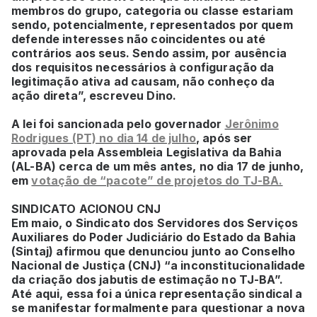
membros do grupo, categoria ou classe estariam
sendo, potencialmente, representados por quem
defende interesses não coincidentes ou até
contrários aos seus. Sendo assim, por ausência
dos requisitos necessários à configuração da
legitimação ativa ad causam, não conheço da
ação direta”, escreveu Dino.
A lei foi sancionada pelo governador
Jerônimo
Rodrigues (PT) no dia 14 de julho
, após ser
aprovada pela Assembleia Legislativa da Bahia
(AL-BA) cerca de um mês antes, no dia 17 de junho,
em
votação de “pacote” de projetos do TJ-BA.
SINDICATO ACIONOU CNJ
Em maio, o Sindicato dos Servidores dos Serviços
Auxiliares do Poder Judiciário do Estado da Bahia
(Sintaj) afirmou que denunciou junto ao Conselho
Nacional de Justiça (CNJ) “a inconstitucionalidade
da criação dos jabutis de estimação no TJ-BA”.
Até aqui, essa foi a única representação sindical a
se manifestar formalmente para questionar a nova