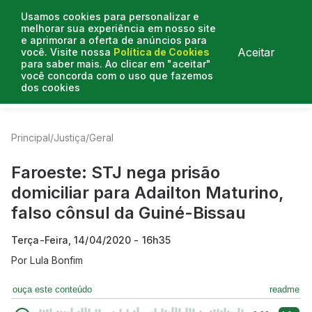
Usamos cookies para personalizar e
melhorar sua experiência em nosso site
e aprimorar a oferta de anúncios para
Aceitar
você. Visite nossa
Política de Cookies
para saber mais. Ao clicar em "aceitar"
você concorda com o uso que fazemos
dos cookies
Entrevistas
Artigos
Colunistas
Mais de Justiça
Principal
/
Justiça
/
Geral
Faroeste: STJ nega prisão
domiciliar para Adailton Maturino,
falso cônsul da Guiné-Bissau
Terça-Feira, 14/04/2020 - 16h35
Por
Lula Bonfim
ouça este conteúdo
readme