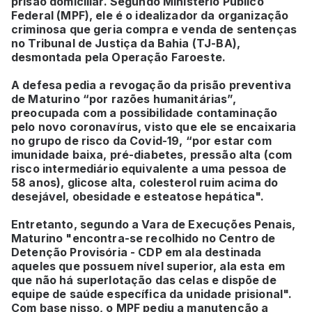
prisão domiciliar. Segundo Ministério Público
Federal (MPF), ele é o idealizador da organização
criminosa que geria compra e venda de sentenças
no Tribunal de Justiça da Bahia (TJ-BA),
desmontada pela Operação Faroeste.
A defesa pedia a revogação da prisão preventiva
de Maturino “por razões humanitárias”,
preocupada com a possibilidade contaminação
pelo novo coronavírus, visto que ele se encaixaria
no grupo de risco da Covid-19, “por estar com
imunidade baixa, pré-diabetes, pressão alta (com
risco intermediário equivalente a uma pessoa de
58 anos), glicose alta, colesterol ruim acima do
desejável, obesidade e esteatose hepática".
Entretanto, segundo a Vara de Execuções Penais,
Maturino "encontra-se recolhido no Centro de
Detenção Provisória - CDP em ala destinada
aqueles que possuem nível superior, ala esta em
que não há superlotação das celas e dispõe de
equipe de saúde específica da unidade prisional".
Com base nisso, o MPF pediu a manutenção a