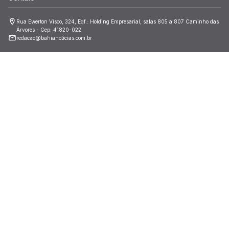
Rua Ewerton Visco, 324, Edf.: Holding Empresarial, salas 805 a 807 Caminho das
Árvores - Cep: 41820-022
redacao@bahianoticias.com.br