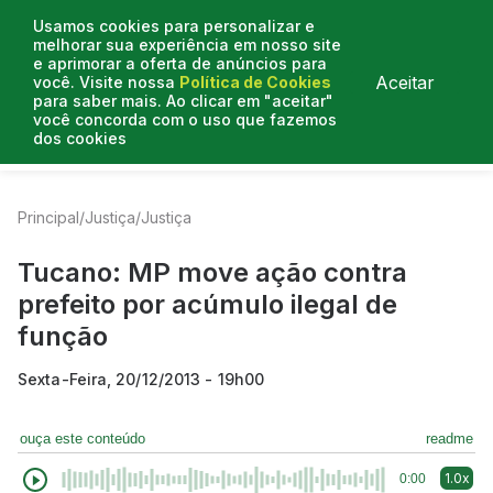
Usamos cookies para personalizar e
melhorar sua experiência em nosso site
e aprimorar a oferta de anúncios para
Aceitar
você. Visite nossa
Política de Cookies
para saber mais. Ao clicar em "aceitar"
você concorda com o uso que fazemos
dos cookies
Entrevistas
Artigos
Colunistas
Mais de Justiça
Principal
/
Justiça
/
Justiça
Tucano: MP move ação contra
prefeito por acúmulo ilegal de
função
Sexta-Feira, 20/12/2013 - 19h00
ouça este conteúdo
readme
1.0x
0:00