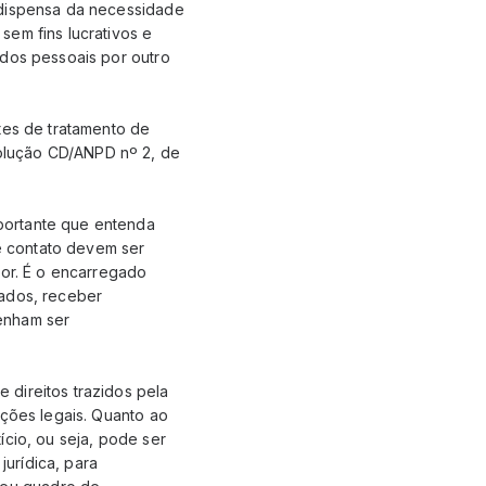
 dispensa da necessidade
sem fins lucrativos e
ados pessoais por outro
tes de tratamento de
olução CD/ANPD nº 2, de
portante que entenda
e contato devem ser
dor. É o encarregado
dados, receber
enham ser
 direitos trazidos pela
ições legais. Quanto ao
ício, ou seja, pode ser
urídica, para