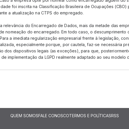
 Caso a empresa opte por nomear como encarregado alguém do 
ade foi inscrita na Classificação Brasileira de Ocupações (CBO) 
tante a atualização na CTPS do empregado.
 a relevância do Encarregado de Dados, mais da metade das empre
a de nomeação do encarregado. Em todo caso, o descumprimento 
Para a imediata regularização empresarial frente à legislação, co
ializada, especialmente porque, por cautela, faz-se necessária pr
ão dos dispositivos legais (as exceções), para que, posteriormente
o de implementação da LGPD realmente adaptado ao seu modelo 
QUEM SOMOS
FALE CONOSCO
TERMOS E POLÍTICAS
RSS