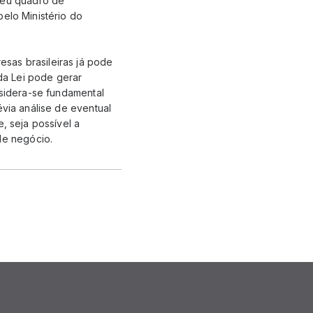
seu quadro de
pelo Ministério do
sas brasileiras já pode
da Lei pode gerar
nsidera-se fundamental
évia análise de eventual
, seja possível a
de negócio.