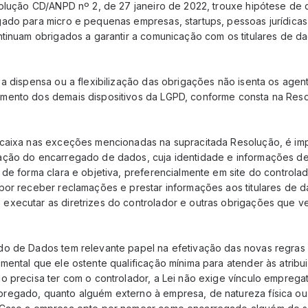
solução CD/ANPD nº 2, de 27 janeiro de 2022, trouxe hipótese de
ado para micro e pequenas empresas, startups, pessoas jurídicas 
ntinuam obrigados a garantir a comunicação com os titulares de d
 a dispensa ou a flexibilização das obrigações não isenta os agen
mento dos demais dispositivos da LGPD, conforme consta na Res
ncaixa nas exceções mencionadas na supracitada Resolução, é im
ação do encarregado de dados, cuja identidade e informações d
de forma clara e objetiva, preferencialmente em site do controla
por receber reclamações e prestar informações aos titulares de 
xecutar as diretrizes do controlador e outras obrigações que v
o de Dados tem relevante papel na efetivação das novas regras e
ental que ele ostente qualificação mínima para atender às atribu
 precisa ter com o controlador, a Lei não exige vínculo empregat
egado, quanto alguém externo à empresa, de natureza física ou j