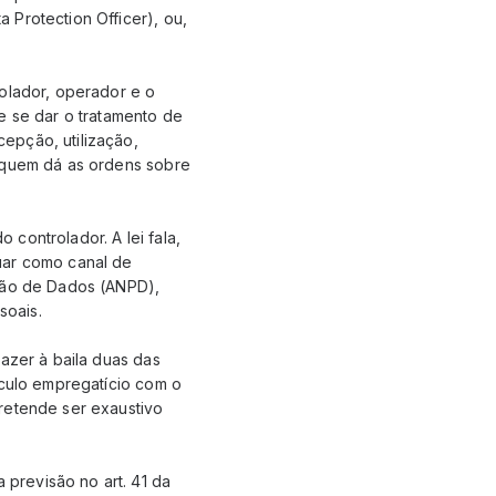
 Protection Officer), ou,
rolador, operador e o
e se dar o tratamento de
epção, utilização,
é quem dá as ordens sobre
controlador. A lei fala,
uar como canal de
eção de Dados (ANPD),
soais.
azer à baila duas das
nculo empregatício com o
retende ser exaustivo
previsão no art. 41 da