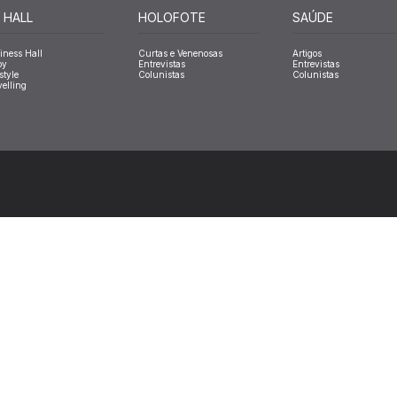
 HALL
HOLOFOTE
SAÚDE
iness Hall
Curtas e Venenosas
Artigos
oy
Entrevistas
Entrevistas
style
Colunistas
Colunistas
velling