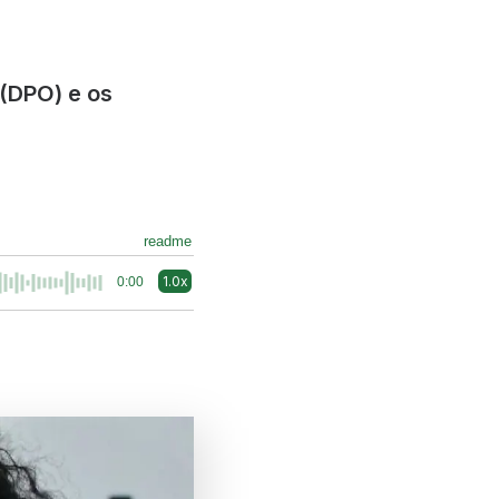
 (DPO) e os
readme
1.0x
0:00