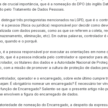
 de crucial importância, que é a nomeação do DPO (do inglês Data
do pelo Tratamento de Dados Pessoais.
 distinguir três protagonistas mencionados na LGPD, que é o cont
 é a pessoa (física ou jurídica) responsável por decidir como dev
lizada com dados pessoais, como as que se referem a coleta, rec
mazenamento, eliminação, etc). Em outras palavras, controlador 
mo, quando e o porquê.
, é a pessoa responsável por executar as orientações em nome do 
do, que é a pessoa indicada pelo controlador e operador para at
rolador, os titulares dos dados e a Autoridade Nacional de Prot
, com a missão de promover a cultura de proteção de dados pes
ontrolador, operador e o encarregado, sobre este último cumpre tr
 sejam: É obrigatório nomear um encarregado? É necessário ter ví
a função de Encarregado? Saliente-se que o presente artigo não p
ue envolvem a figura do encarregado de dados.
atoriedade de nomeação do Encarregado, a despeito da expressa 