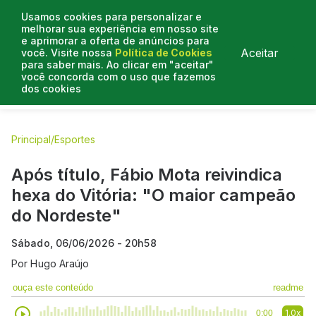
Usamos cookies para personalizar e
melhorar sua experiência em nosso site
e aprimorar a oferta de anúncios para
Aceitar
você. Visite nossa
Política de Cookies
para saber mais. Ao clicar em "aceitar"
você concorda com o uso que fazemos
dos cookies
E.C Bahia
E.C Vitória
Entrevistas
Colunistas
BN na
Principal
/
Esportes
Após título, Fábio Mota reivindica
hexa do Vitória: "O maior campeão
do Nordeste"
Sábado, 06/06/2026 - 20h58
Por
Hugo Araújo
ouça este conteúdo
readme
1.0x
0:00