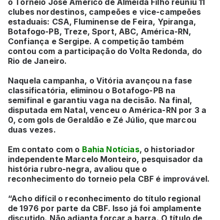
o Torneio José Américo de Almeida Filho reuniu 11
clubes nordestinos, campeões e vice-campeões
estaduais: CSA, Fluminense de Feira, Ypiranga,
Botafogo-PB, Treze, Sport, ABC, América-RN,
Confiança e Sergipe. A competição também
contou com a participação do Volta Redonda, do
Rio de Janeiro.
Naquela campanha, o Vitória avançou na fase
classificatória, eliminou o Botafogo-PB na
semifinal e garantiu vaga na decisão. Na final,
disputada em Natal, venceu o América-RN por 3 a
0, com gols de Geraldão e Zé Júlio, que marcou
duas vezes.
Em contato com o
Bahia Notícias
, o historiador
independente Marcelo Monteiro, pesquisador da
história rubro-negra, avaliou que o
reconhecimento do torneio pela CBF é improvável.
“Acho difícil o reconhecimento do título regional
de 1976 por parte da CBF. Isso já foi amplamente
discutido. Não adianta forçar a barra. O título de