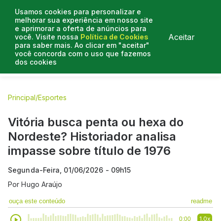
Usamos cookies para personalizar e
melhorar sua experiência em nosso site
e aprimorar a oferta de anúncios para
Aceitar
você. Visite nossa
Política de Cookies
para saber mais. Ao clicar em "aceitar"
você concorda com o uso que fazemos
dos cookies
E.C Bahia
E.C Vitória
Entrevistas
Colunistas
BN na
Principal
/
Esportes
Vitória busca penta ou hexa do
Nordeste? Historiador analisa
impasse sobre título de 1976
Segunda-Feira, 01/06/2026 - 09h15
Por
Hugo Araújo
ouça este conteúdo
readme
1.0x
0:00