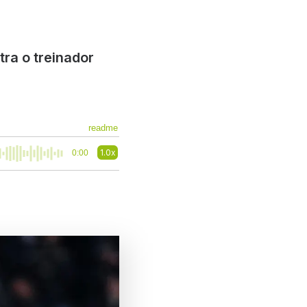
ra o treinador
readme
1.0x
0:00