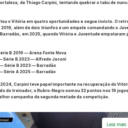
rtaleza, de Thiago Carpini, tentando quebrar o tabu de nunca
ntou o Vitória em quatro oportunidades e segue invicto. O r
em 2019, além de dois triunfos e um empate comandando o Juv
Barradão, em 2025, quando Vitória e Juventude empataram po
 Série B 2019 — Arena Fonte Nova
 — Série B 2023 — Alfredo Jaconi
 — Série B 2023 — Barradão
 — Série A 2025 — Barradão
2024, Carpini teve papel importante na recuperação do Vitó
do do treinador, o Rubro-Negro somou 32 pontos nos 19 jogos
melhor campanha da segunda metade da competição.
Leia mais