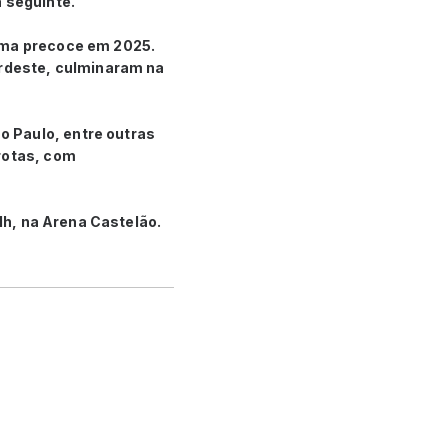
 seguinte.
orma precoce em 2025.
ordeste, culminaram na
 Paulo, entre outras
rotas, com
21h, na Arena Castelão.