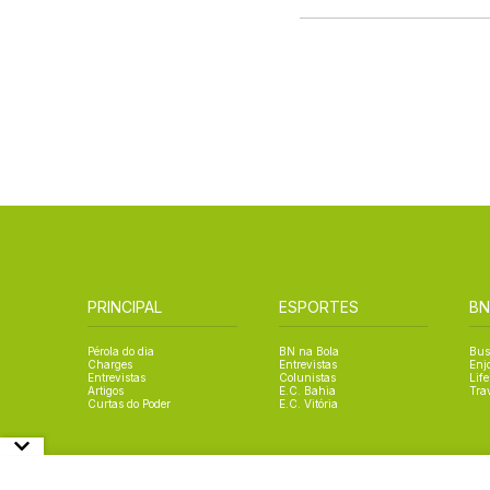
PRINCIPAL
ESPORTES
BN
Pérola do dia
BN na Bola
Bus
Charges
Entrevistas
Enj
Entrevistas
Colunistas
Life
Artigos
E.C. Bahia
Tra
Curtas do Poder
E.C. Vitória