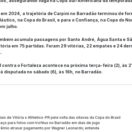
tos, assegurando vaga na Copa Sul-Americana da temporada
em 2024, a trajetória de Carpini no Barradão terminou de f
áutico, na Copa do Brasil, e para o Confiança, na Copa do N
em julho.
também acumula passagens por Santo André, Água Santa e São
tória em 75 partidas. Foram 29 vitórias, 22 empates e 24 der
.
al contra o Fortaleza acontece na próxima terça-feira (2), às 
á disputada no sábado (6), às 16h, no Barradão.
ais de Vitória x Athletico-PR pela volta das oitavas da Copa do Brasil
spaço para fotos com troféus no Barradão em dias de jogo
Grêmio atrasar pagamento por Wagner Leonardo; entenda