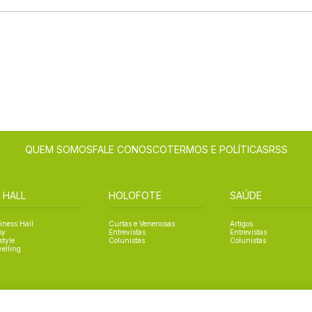
QUEM SOMOS
FALE CONOSCO
TERMOS E POLÍTICAS
RSS
 HALL
HOLOFOTE
SAÚDE
iness Hall
Curtas e Venenosas
Artigos
oy
Entrevistas
Entrevistas
style
Colunistas
Colunistas
velling