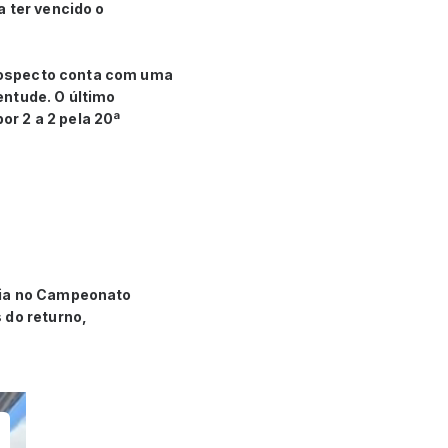
 ter vencido o
etrospecto conta com uma
entude. O último
r 2 a 2 pela 20ª
ria no Campeonato
 do returno,