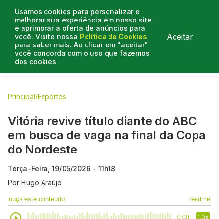
Usamos cookies para personalizar e
melhorar sua experiência em nosso site
e aprimorar a oferta de anúncios para
Aceitar
você. Visite nossa
Política de Cookies
para saber mais. Ao clicar em "aceitar"
você concorda com o uso que fazemos
dos cookies
E.C Bahia
E.C Vitória
Entrevistas
Colunistas
BN na
Principal
/
Esportes
Vitória revive título diante do ABC
em busca de vaga na final da Copa
do Nordeste
Terça-Feira, 19/05/2026 - 11h18
Por
Hugo Araújo
ouça este conteúdo
readme
1.0x
0:00