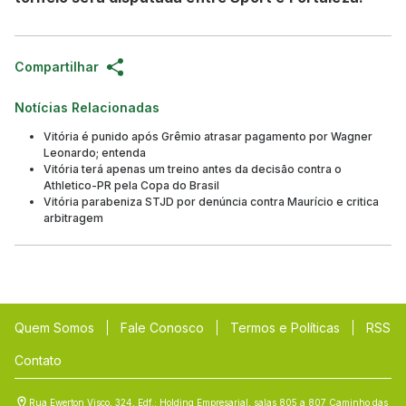
Compartilhar
Notícias Relacionadas
Vitória é punido após Grêmio atrasar pagamento por Wagner
Leonardo; entenda
Vitória terá apenas um treino antes da decisão contra o
Athletico-PR pela Copa do Brasil
Vitória parabeniza STJD por denúncia contra Maurício e critica
arbitragem
Quem Somos
Fale Conosco
Termos e Políticas
RSS
Contato
Rua Ewerton Visco, 324, Edf.: Holding Empresarial, salas 805 a 807 Caminho das