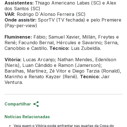
Assistentes:
Thiago Americano Labes (SC) e Alex
dos Santos (SC)
VAR
: Rodrigo D´Alonso Ferreira (SC)
Onde assistir:
SporTV (TV fechada) e pelo Premiere
(Pay-per-view)
Fluminense:
Fábio; Samuel Xavier, Millán, Freytes e
Renê; Facundo Bernal, Hércules e Savarino; Serna,
Canobbio e Castillo.
Técnico:
Luis Zubeldía.
Vitória:
Lucas Arcanjo; Nathan Mendes, Edenilson
(Neris), Luan Cândido e Ramon (Jamerson);
Baralhas, Martínez, Zé Vitor e Diego Tarzia (Ronald),
Marinho e Renato Kayzer (Renê).
Técnico
: Jair
Ventura.
Compartilhar
Notícias Relacionadas
Veja quem o Vitória pode enfrentar nas quartas da Copa do