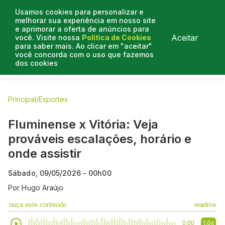
Usamos cookies para personalizar e
melhorar sua experiência em nosso site
e aprimorar a oferta de anúncios para
Aceitar
você. Visite nossa
Política de Cookies
para saber mais. Ao clicar em "aceitar"
você concorda com o uso que fazemos
dos cookies
E.C Bahia
E.C Vitória
Entrevistas
Colunistas
BN na
Principal
/
Esportes
Fluminense x Vitória: Veja
prováveis escalações, horário e
onde assistir
Sábado, 09/05/2026 - 00h00
Por
Hugo Araújo
ouça este conteúdo
readme
1.0x
0:00