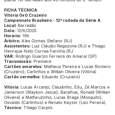
FICHA TÉCNICA
Vitória 0x0 Cruzeiro
Campeonato Brasileiro - 12ª rodada da Série A
Local:
Barradão
Data:
12/6/2025
Horário:
19h
Árbitro:
Alex Gomes Stefano (RJ)
Assistentes:
Luiz Cláudio Regazone (RJ) e Thiago
Henrique Neto Correa Farinha (RJ
VAR:
Rodrigo Guarizo Ferreira do Amaral (SP)
Transmissão
: Premiere
Cartões amarelos:
Matheus Pereira e Lucas Romero
(Cruzeiro); Carlinhos e Willian Oliveira (Vitória)
Cartão vermelho:
Eduardo (Cruzeiro)
Vitória:
Lucas Arcanjo; Claudinho, Edu, Zé Marcos e
Jamerson (Maykon Jesus); Baralhas, Ronald (Willian
Oliveira) e Matheuzinho; Lucas Braga (Mosquito),
Osvaldo (Carlinhos) e Renato Kayzer (Léo Pereira).
Técnico
: Thiago Carpini.