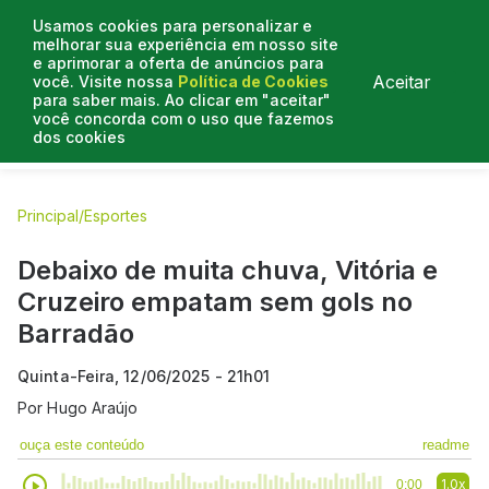
Usamos cookies para personalizar e
melhorar sua experiência em nosso site
e aprimorar a oferta de anúncios para
Aceitar
você. Visite nossa
Política de Cookies
para saber mais. Ao clicar em "aceitar"
você concorda com o uso que fazemos
dos cookies
E.C Bahia
E.C Vitória
Entrevistas
Colunistas
BN na
Principal
/
Esportes
Debaixo de muita chuva, Vitória e
Cruzeiro empatam sem gols no
Barradão
Quinta-Feira, 12/06/2025 - 21h01
Por
Hugo Araújo
ouça este conteúdo
readme
1.0x
0:00