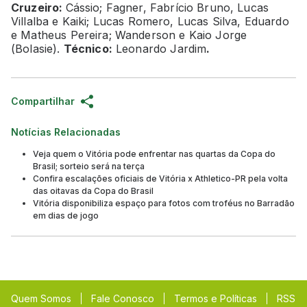
Cruzeiro:
Cássio; Fagner, Fabrício Bruno, Lucas
Villalba e Kaiki; Lucas Romero, Lucas Silva, Eduardo
e Matheus Pereira; Wanderson e Kaio Jorge
(Bolasie).
Técnico:
Leonardo Jardim
.
Compartilhar
Notícias Relacionadas
Veja quem o Vitória pode enfrentar nas quartas da Copa do
Brasil; sorteio será na terça
Confira escalações oficiais de Vitória x Athletico-PR pela volta
das oitavas da Copa do Brasil
Vitória disponibiliza espaço para fotos com troféus no Barradão
em dias de jogo
Quem Somos
Fale Conosco
Termos e Políticas
RSS