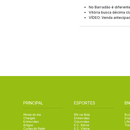
No Barradão é diferente
Vitória busca décima cla
VÍDEO: Venda antecipad
PRINCIPAL
ESPORTES
BN
Pérola do dia
BN na Bola
Bus
Charges
Entrevistas
Enj
Entrevistas
Colunistas
Life
Artigos
E.C. Bahia
Tra
Curtas do Poder
E.C. Vitória