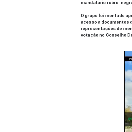
mandatário rubro-negr
O grupo foi montado apó
acesso a documentos do
representações de memb
votação no Conselho Del