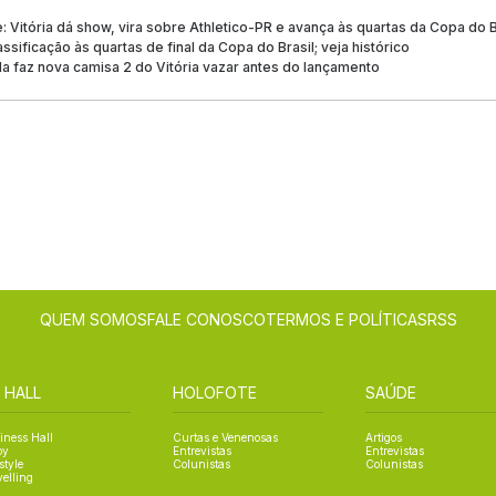
: Vitória dá show, vira sobre Athletico-PR e avança às quartas da Copa do B
ssificação às quartas de final da Copa do Brasil; veja histórico
a faz nova camisa 2 do Vitória vazar antes do lançamento
QUEM SOMOS
FALE CONOSCO
TERMOS E POLÍTICAS
RSS
 HALL
HOLOFOTE
SAÚDE
iness Hall
Curtas e Venenosas
Artigos
oy
Entrevistas
Entrevistas
style
Colunistas
Colunistas
velling