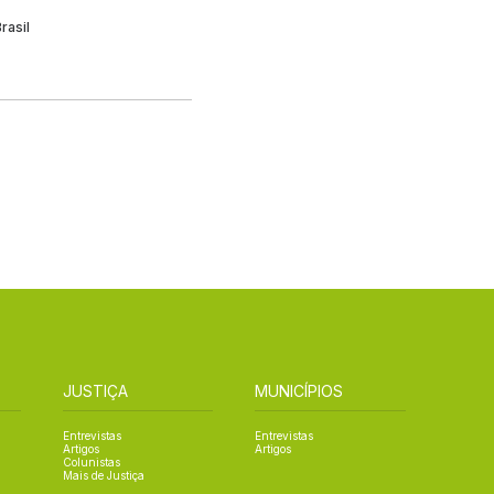
rasil
JUSTIÇA
MUNICÍPIOS
Entrevistas
Entrevistas
Artigos
Artigos
Colunistas
Mais de Justiça