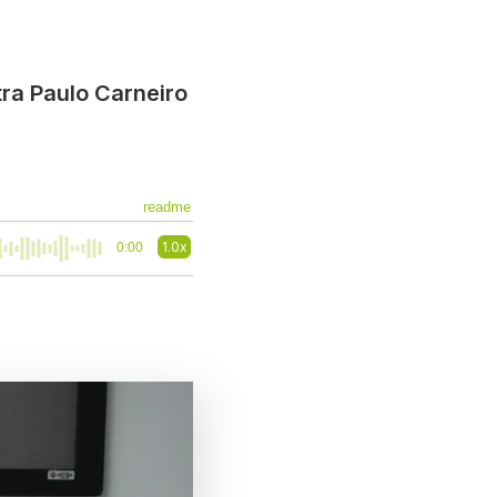
ra Paulo Carneiro
readme
1.0x
0:00