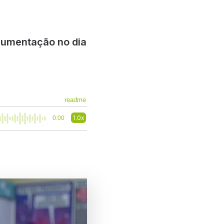
ocumentação no dia
readme
1.0x
0:00