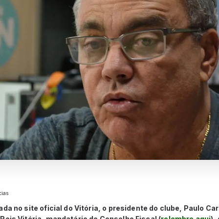
cias
da no site oficial do Vitória, o presidente do clube, Paulo Ca
Reis Vitória, mandatário do Conselho Fiscal (
relembre aqui
),