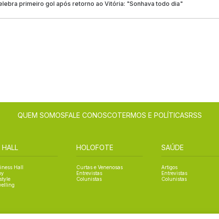
ebra primeiro gol após retorno ao Vitória: "Sonhava todo dia"
QUEM SOMOS
FALE CONOSCO
TERMOS E POLÍTICAS
RSS
 HALL
HOLOFOTE
SAÚDE
iness Hall
Curtas e Venenosas
Artigos
oy
Entrevistas
Entrevistas
style
Colunistas
Colunistas
velling