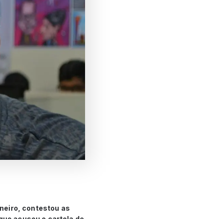
rneiro, contestou as
 que acusou o cartola de