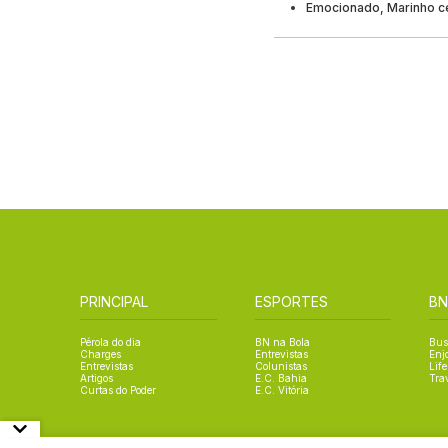
Emocionado, Marinho cel
PRINCIPAL
ESPORTES
BN
Pérola do dia
BN na Bola
Bus
Charges
Entrevistas
Enj
Entrevistas
Colunistas
Life
Artigos
E.C. Bahia
Tra
Curtas do Poder
E.C. Vitória