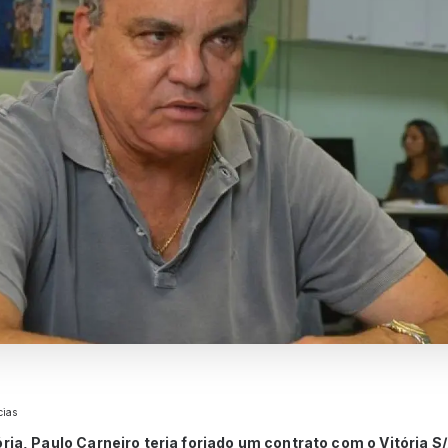
cias
ória, Paulo Carneiro teria forjado um contrato com o Vitória 