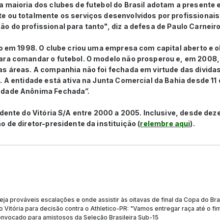
 maioria dos clubes de futebol do Brasil adotam a presente 
 ou totalmente os serviços desenvolvidos por profissionais 
 do profissional para tanto", diz a defesa de Paulo Carneiro
do em 1998. O clube criou uma empresa com capital aberto e 
ra comandar o futebol. O modelo não prosperou e, em 2008, o 
as áreas. A companhia não foi fechada em virtude das dívida
. A entidade está ativa na Junta Comercial da Bahia desde 11
edade Anônima Fechada”.
idente do Vitória S/A entre 2000 a 2005. Inclusive, desde de
o de diretor-presidente da instituição (
relembre aqui
).
Veja prováveis escalações e onde assistir às oitavas de final da Copa do Bra
 Vitória para decisão contra o Athletico-PR: "Vamos entregar raça até o fi
convocado para amistosos da Seleção Brasileira Sub-15