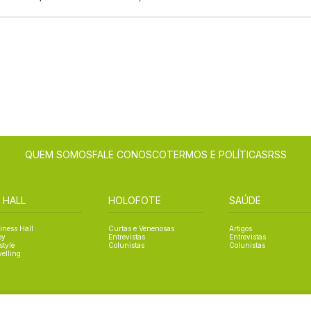
QUEM SOMOS
FALE CONOSCO
TERMOS E POLÍTICAS
RSS
 HALL
HOLOFOTE
SAÚDE
iness Hall
Curtas e Venenosas
Artigos
oy
Entrevistas
Entrevistas
style
Colunistas
Colunistas
velling