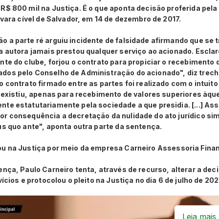
R$ 800 mil na Justiça. É o que aponta decisão proferida pela
ª vara cível de Salvador, em 14 de dezembro de 2017.
o a parte ré arguiu incidente de falsidade afirmando que se 
a autora jamais prestou qualquer serviço ao acionado. Esclar
te do clube, forjou o contrato para propiciar o recebimento de
dos pelo Conselho de Administração do acionado", diz trecho
o contrato firmado entre as partes foi realizado com o intuit
o existiu, apenas para recebimento de valores superiores àqu
te estatutariamente pela sociedade a que presidia. [...] As
or consequência a decretação da nulidade do ato jurídico si
us quo ante", aponta outra parte da sentença.
ou na Justiça por meio da empresa
Carneiro Assessoria Finan
ença, Paulo Carneiro tenta, através de recurso, alterar a deci
vícios e protocolou o pleito na Justiça no dia 6 de julho de 20
Leia mais