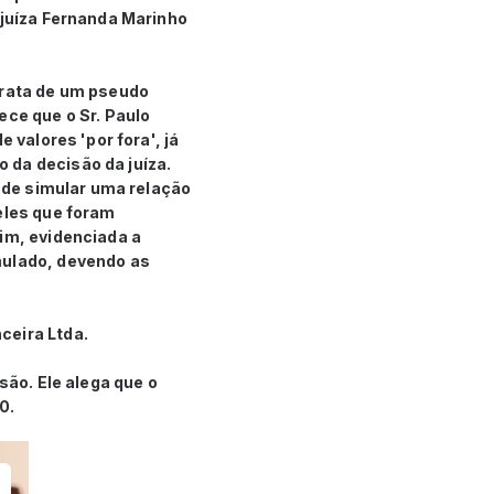
 juíza Fernanda Marinho
trata de um pseudo
ece que o Sr. Paulo
 valores 'por fora', já
 da decisão da juíza.
o de simular uma relação
eles que foram
sim, evidenciada a
mulado, devendo as
ceira Ltda.
são. Ele alega que o
20.