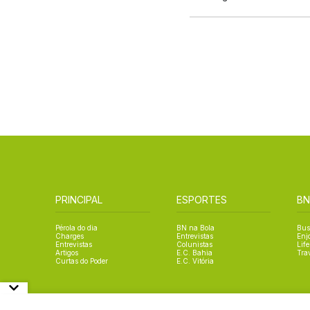
PRINCIPAL
ESPORTES
BN
Pérola do dia
BN na Bola
Bus
Charges
Entrevistas
Enj
Entrevistas
Colunistas
Life
Artigos
E.C. Bahia
Tra
Curtas do Poder
E.C. Vitória