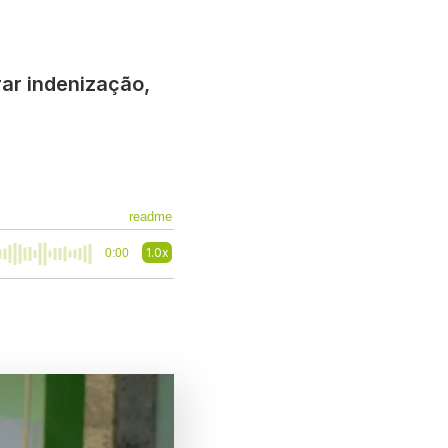
rar indenização,
readme
1.0x
0:00