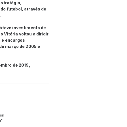
estratégia,
do futebol, através de
.
obteve investimento de
Vitória voltou a dirigir
s e encargos
 de março de 2005 e
zembro de 2019,
sil
m"